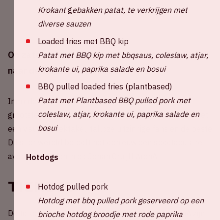
Krokant
g
ebakken patat, te verkrijgen met
diverse sauzen
Loaded fries met BBQ kip
Op zaterdag 24 oktober 2026 komt AMF terug
Patat met BBQ kip met bbqsaus, coleslaw, atjar,
krokante ui, paprika salade en bosui
naar de Johan Cruijff ArenA.
BBQ pulled loaded fries (plantbased)
Patat met Plantbased BBQ pulled pork met
Inmiddels is het alweer de 14e editie van AMF, het
coleslaw, atjar, krokante ui, paprika salade en
grootste dance-event van Amsterdam Dance Event. Met
bosui
een visueel spektakel, talloze uitzinnige fans en de beste
DJ's ter wereld belooft het opnieuw een spectaculaire
avond te worden in de Johan Cruijff ArenA.
Hotdogs
Tickets
Hotdog pulled pork
Hotdog met bbq pulled pork geserveerd op een
De tickets voor AMF 2026 in de Johan Cruijff ArenA zijn
brioche hotdog broodje met rode paprika