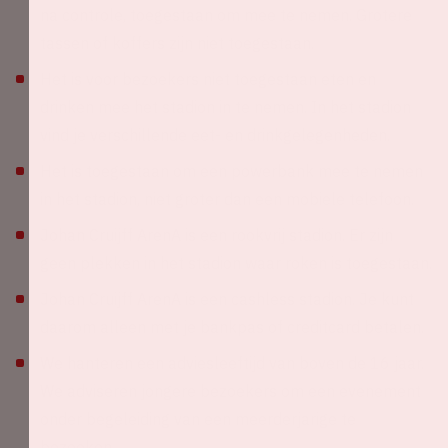
na controle, toegestaan om mee te nemen. Grotere
tassen of koffers zijn niet toegestaan.
Het is voor bezoekers niet toegestaan eten en
drinken mee het stadion in te nemen. In het stadion
vind je verschillende eet- en drinkgelegenheden.
Het is toegestaan om een powerbank mee te nemen
in het stadion, niet groter dan een mobiele telefoon.
Johan Cruijff ArenA is een rookvrij stadion. Er zijn
geen plekken in het stadion waar roken is toegestaan.
Johan Cruijff ArenA is een cashless stadion. Je kunt
daarom alleen met je bankpas of creditcard betalen.
We hanteren een adviesleeftijd van boven de 16 jaar.
We adviseren jongere bezoekers om een evenement
onder begeleiding van een meerderjarige te
bezoeken.