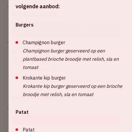
volgende aanbod:
Za 24 oktober 2026
Burgers
78
02
48
16
DAGEN
UREN
MINUTEN
SECONDEN
Champignon burger
Champignon burger geserveerd op een
Johan Cruijff ArenA
plantbased brioche broodje met relish, sla en
Start: 20:00 uur
tomaat
Verwacht einde: 06:00 uur*
Krokante kip burger
*Tijdens dit event gaat de wintertijd in. AMF eindigt
Krokante kip burger geserveerd op een brioche
om 05:00 uur (nieuwe tijd).
broodje met relish, sla en tomaat
+ Voeg toe aan agenda
Patat
KOOP TICKETS
Patat