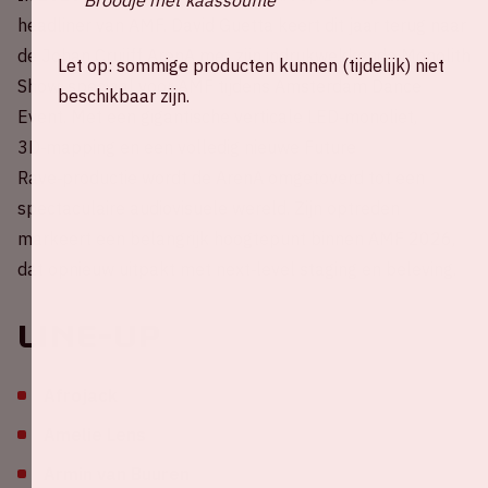
headliner van AMF. David Guetta keert dit jaar terug naar
de Johan Cruijff ArenA met zijn indrukwekkende Monolith
Let op: sommige producten kunnen (tijdelijk) niet
Show, speciaal voor AMF tijdens Amsterdam Dance
beschikbaar zijn.
Event. Met een gigantische verticale LED‑monoliet,
3D‑mapping en een volledig nieuwe Future
Rave‑productie wordt de ArenA omgetoverd tot een
spectaculaire audiovisuele wereld. Zijn optreden
markeert een belangrijk hoogtepunt binnen AMF 2026,
dat opnieuw uitpakt met next‑level staging en beleving.
Line-up
Afrojack
Amelie Lens
Armin van Buuren