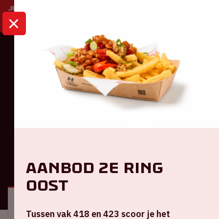
HOME
KALENDER
AMF 2026
Dance
AMF 2026
Zaterdag 24 oktober 2026
Aanbod 2e ring
ALGEMEEN
BEZOEKERSINFORMATIE
Oost
Locatie en tijd
Tussen vak 418 en 423 scoor je het