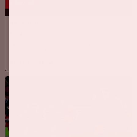
5 sep, '26
Ajax - PSV
EREDIVISIE
Zaterdag 5 september 2026 speelt Ajax tegen PSV in de
Johan Cruijff ArenA.
Meer informatie