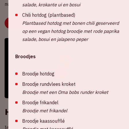
nu in de verkoop. Scoor je tickets via onderstaade button!
salade, krokante ui en bosui
Chili hotdog (plantbased)
Plantbased hotdog met bonen chili geserveerd
KOOP TICKETS VOOR AMF
op een vegan hotdog broodje met rode paprika
salade, bosui en jalapeno peper
Broodjes
Broodje hotdog
Broodje rundvlees kroket
Broodje met een Oma bobs runder kroket
Broodje frikandel
Headliner 2026
Broodje met frikandel
Broodje kaassoufflé
In 2026 zet David Guetta de ArenA op z’n kop als
Broodje met kaassoufflé