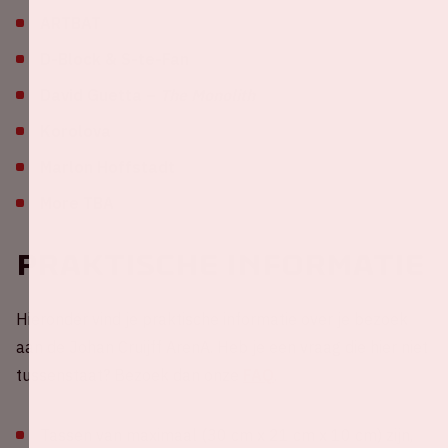
ARTBAT
D-Block & S-te-Fan
David Guetta –
The Monolith
Korolova
Marlon Hoffstadt
More TBA
Praktische informatie
Hieronder vind je praktische informatie over je bezoek
aan de Johan Cruijff ArenA. Heb je een vraag die hier niet
tussenstaat? Bezoek dan onze
FAQ
.
Tassen van maximaal (30 cm x 21 cm x 10 cm) zijn,