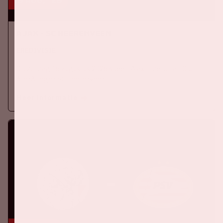
16 aug, '26
Ajax - SC Heerenveen
EREDIVISIE
Op zondag 16 augustus 2026 speelt Ajax in de Johan Cruijff
ArenA tegen SC Heerenveen
Meer informatie