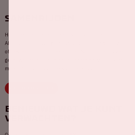
Samenrijden
Help mee met het reduceren van CO2-uitstoot rondom
AMF! Deel nu jouw lege autostoel(en) met andere fans
of kies een rit uit om mee te rijden. Samen rijden is veel
gezelliger, beter voor je portemonnee én natuurlijk het
milieu. Druk snel op onderstaande knop.
DEEL OF KIES JE RIT
Benieuwd wat je kunt
verwachten?
Geniet mee van de recap van AMF 2025!