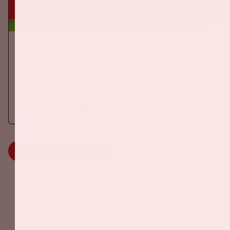
24 sep, '26
Nederland-Duitsland
ORANJE
Op donderdag 24 september 2026 speelt het Nederlands
elftal tegen Duitsland in de Johan Cruijff ArenA.
Meer informatie
MEER INFORMATIE
Johan Cruijff ArenA Business Partners