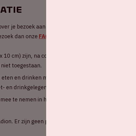
atie
over je bezoek aan de Johan Cruijff ArenA. Heb
 Bezoek dan onze
FAQ
.
 10 cm) zijn, na controle, toegestaan om mee te
 niet toegestaan.
n eten en drinken mee het stadion in te nemen.
eet- en drinkgelegenheden.
ee te nemen in het stadion, niet groter dan
adion. Er zijn geen plekken in het stadion waar