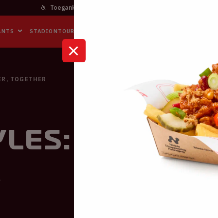
Toegankelijkheid
Bereikbaarheid
In het stadi
ANTS
STADIONTOURS
NAAR DE ARENA
BUSINESS EVENTS
ER, TOGETHER
les: TOGETHE
R