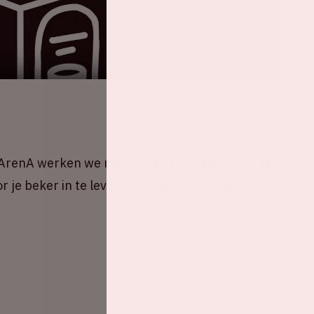
e ArenA werken we met een bekersysteem. Of je
oor je beker in te leveren, zorgen we samen dat