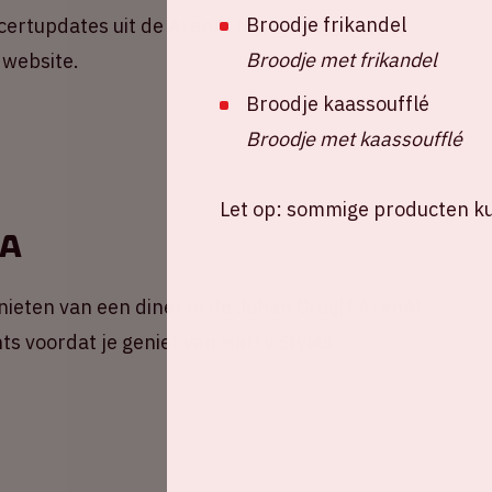
Broodje frikandel
ncertupdates uit de ArenA! Mis niks en meld je
Broodje met frikandel
 website.
Broodje kaassoufflé
Broodje met kaassoufflé
Let op: sommige producten kun
nA
ieten van een diner in de Johan Cruijff ArenA!
ts voordat je geniet van Harry Styles.