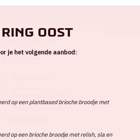
 ring Oost
Locatie en tijd
or je het volgende aanbod:
Do 4 juni 2026
Johan Cruijff ArenA
17:00 – Deuren open
19:30 – Special guest: Robyn
erd op een plantbased brioche broodje met
20:45 – Harry Styles
22:45 – Verwachte eindtijd
+ Voeg toe aan agenda
erd op een brioche broodje met relish, sla en