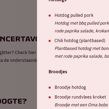
Hotdog pulled pork
Hotdog met bbq pulled pork
rode paprika salade, krokant
oncertavond
Chili hotdog (plantbased)
Plantbased hotdog met bone
 glitter? Check hier jouw ArenA-gids met alle
met rode paprika salade, bo
via de onderstaande button!
Broodjes
Broodje hotdog
Broodje rundvlees kroket
oogte?
Broodje met een Oma bobs 