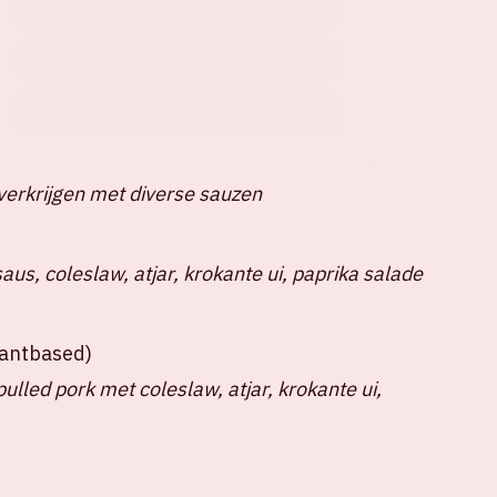
KOOP TICKETS
BLIJF OP DE HOOGTE
BOEK EEN DINER VOORAF
verkrijgen met diverse sauzen
us, coleslaw, atjar, krokante ui, paprika salade
plantbased)
lled pork met coleslaw, atjar, krokante ui,