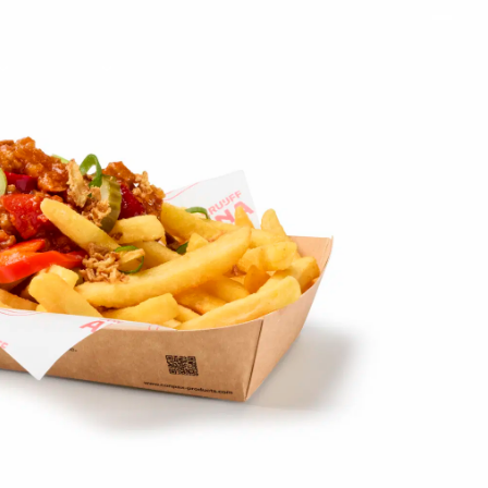
on
Contact
Inloggen ArenA portaal
ZOEKEN
OVER ONS
R,