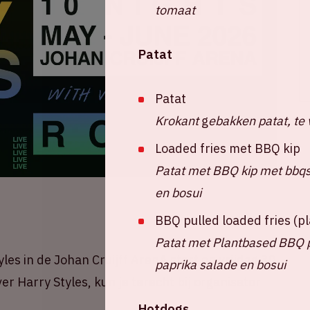
tomaat
Patat
Patat
Krokant
g
ebakken patat, te 
Loaded fries met BBQ kip
Patat met BBQ kip met bbqsa
en bosui
BBQ pulled loaded fries (
Patat met Plantbased BBQ pu
les in de Johan Cruijff ArenA start op vrijdag 30
paprika salade en bosui
er Harry Styles, kun je terecht bij organisator
Hotdogs