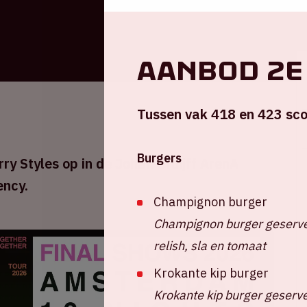
Aanbod 2e
Tussen vak 418 en 423 sco
Burgers
ry Styles op in de Johan Cruijff ArenA
ency.
Champignon burger
Champignon burger geserve
relish, sla en tomaat
Krokante kip burger
Krokante kip burger geserve