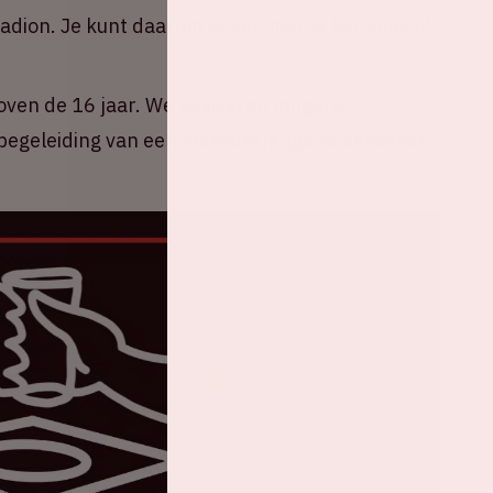
tadion. Je kunt daarom alleen met je bankpas of
oven de 16 jaar. We adviseren jongere
egeleiding van een meerderjarige te bezoeken.