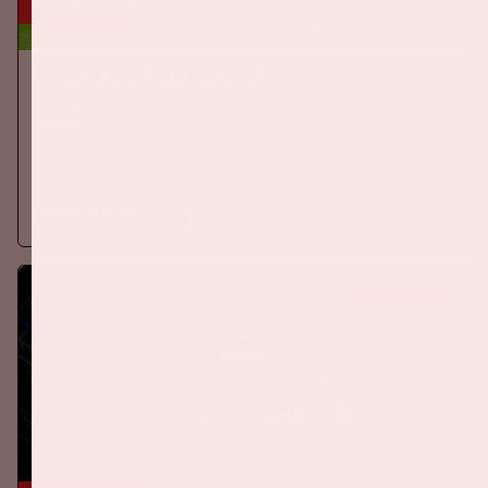
24 sep, '26
Nederland-Duitsland
ORANJE
Op donderdag 24 september 2026 speelt het Nederlands
elftal tegen Duitsland in de Johan Cruijff ArenA.
Meer informatie
KOOP TICKETS