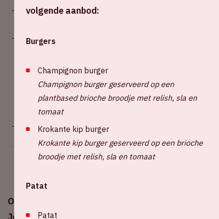
volgende aanbod:
Wo 5 november 2025
Burgers
Johan Cruijff ArenA
Champignon burger
Stadion open: 19.30 uur
Start wedstrijd: 21.00 uur
Champignon burger geserveerd op een
Einde wedstrijd: 22.45 uur
plantbased brioche broodje met relish, sla en
+ Voeg toe aan agenda
tomaat
Krokante kip burger
Krokante kip burger geserveerd op een brioche
broodje met relish, sla en tomaat
Patat
Op woensdag 5 november 2025 speelt Ajax in de
Patat
Johan Cruijff ArenA tegen Galatasaray.