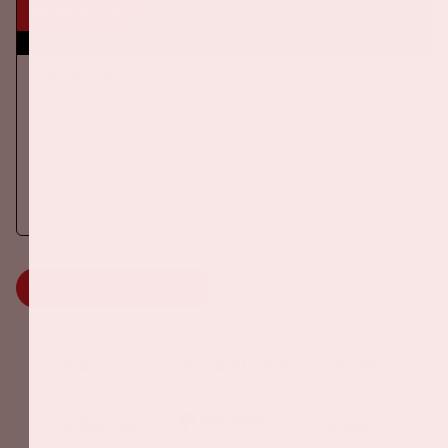
24 okt, '26
AMF 2026
DANCE
Op zaterdag 24 oktober 2026 komt AMF terug naar de Johan
Cruijff ArenA als onderdeel van Amsterdam Dance Event.
Meer informatie
MEER INFORMATIE
Johan Cruijff ArenA Business Partners