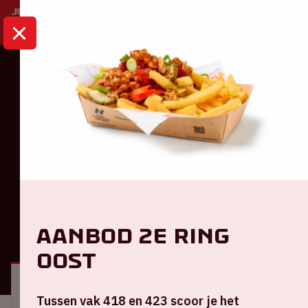
HOME
KALENDER
AJAX - GALATASARAY
Champions League
Ajax - Galatasaray
Woensdag 5 november 2025
Aanbod 2e ring
ALGEMEEN
BEZOEKERSINFORMATIE
Oost
Locatie en tijd
Tussen vak 418 en 423 scoor je het