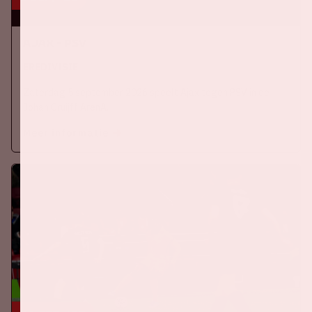
Ajax - PSV
EREDIVISIE
Zaterdag 5 september 2026 speelt Ajax tegen PSV in de
Johan Cruijff ArenA.
Meer informatie