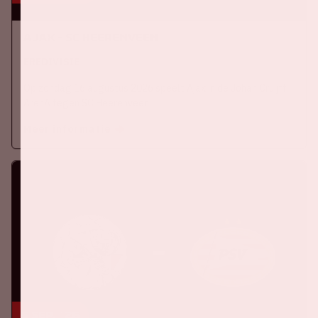
Ajax - SC Heerenveen
EREDIVISIE
Op zondag 16 augustus 2026 speelt Ajax in de Johan Cruijff
ArenA tegen SC Heerenveen
Meer informatie
5 sep, '26