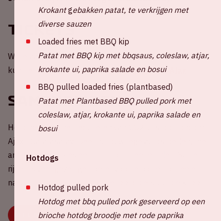
Krokant
g
ebakken patat, te verkrijgen met
diverse sauzen
Tickets
Loaded fries met BBQ kip
Patat met BBQ kip met bbqsaus, coleslaw, atjar,
Wil je aanwezig zijn bij een thuiswedstrijd van Ajax? Je
krokante ui, paprika salade en bosui
kunt je tickets bestellen via
de website van Ajax
.
BBQ pulled loaded fries (plantbased)
Samenrijden
Patat met Plantbased BBQ pulled pork met
coleslaw, atjar, krokante ui, paprika salade en
Help mee met het reduceren van CO2-uitstoot rondom
bosui
Ajax - Galatasaray! Deel nu jouw lege autostoel(en) met
andere fans of kies een rit uit om mee te rijden. Samen
Hotdogs
rijden is veel gezelliger, beter voor je portemonnee én
natuurlijk het milieu. Druk snel op onderstaande knop.
Hotdog pulled pork
Hotdog met bbq pulled pork geserveerd op een
brioche hotdog broodje met rode paprika
DEEL OF KIES JE RIT