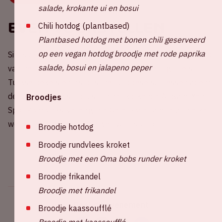
salade, krokante ui en bosui
Even voorstellen
Chili hotdog (plantbased)
Plantbased hotdog met bonen chili geserveerd
op een vegan hotdog broodje met rode paprika
Sinds de oprichting in 1905 is Galatasaray het boegbeeld
salade, bosui en jalapeno peper
van het Turkse voetbal. Met talloze Süper Lig-titels,
Turkse bekers en historische Europese successen ademt
de club trots en strijdlust. In het kolkende Ali Sami Yen
Broodjes
Spor Kompleksi verenigt de Gele-Rode familie zich elke
wedstrijd achter hun leeuwen van Istanbul.
Broodje hotdog
Broodje rundvlees kroket
Broodje met een Oma bobs runder kroket
Broodje frikandel
Broodje met frikandel
Deel dit evenement
Broodje kaassoufflé
Broodje met kaassoufflé