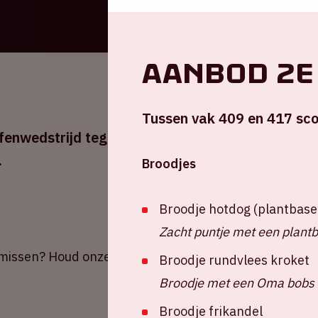
Aanbod 2e
Tussen vak 409 en 417 sco
efenwedstrijd tegen Burnely ter
.
Broodjes
Broodje hotdog (plantbase
Zacht puntje met een plant
t missen? Houd onze website in de gaten voor de
Broodje rundvlees kroket
Broodje met een Oma bobs 
Broodje frikandel