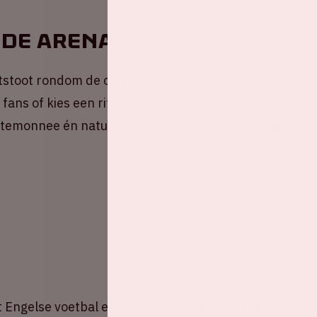
 de ArenA
stoot rondom de oefenwedstrijd Ajax - Burnley!
fans of kies een rit uit om mee te rijden. Samen
portemonnee én natuurlijk het milieu. Druk snel op
het Engelse voetbal en een herkenbare naam in de