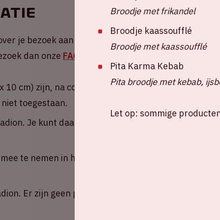
atie
Broodje met frikandel
Broodje kaassoufflé
over je bezoek aan de Johan Cruijff ArenA. Heb
Broodje met kaassoufflé
 Bezoek dan onze
FAQ
.
Pita Karma Kebab
Pita broodje met kebab, ijsb
 10 cm) zijn, na controle, toegestaan om mee te
 niet toegestaan.
Let op: sommige producten k
tadion. Je kunt daarom alleen met je bankpas of
ee te nemen in het stadion, niet groter dan
adion. Er zijn geen plekken in het stadion waar