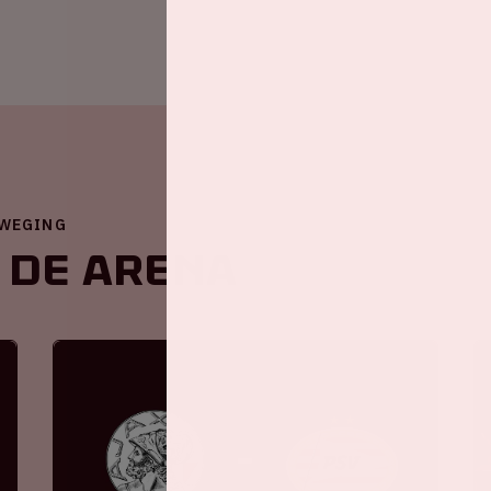
EWEGING
 de ArenA