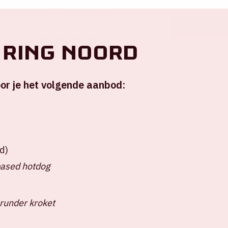
Locatie en tijd
 ring Noord
Zo 26 juli 2026
or je het volgende aanbod:
Johan Cruijff ArenA
Stadion open: 12:30 uur
Start wedstrijd: 14:00 uur
Einde wedstrijd: 15:45 uur
d)
+ Voeg toe aan agenda
based hotdog
runder kroket