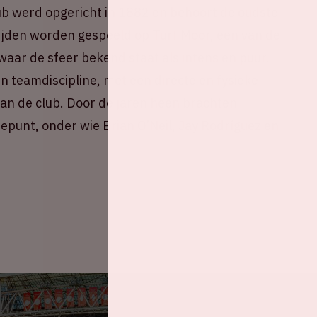
b werd opgericht in 1882 en behoort de oudste
ijden worden gespeeld op Turf Moor, een van de
waar de sfeer bekend staat als intens en puur.
n teamdiscipline, met een directe en fysieke
 van de club. Door de jaren heen brachten
epunt, onder wie Brian O’Neil, Jay Rodríguez en