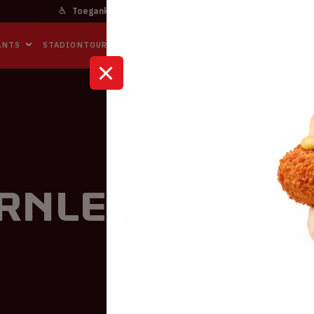
Toegankelijkheid
Bereikbaarheid
In het stadi
ANTS
STADIONTOURS
NAAR DE ARENA
BUSINESS EVENTS
urnley