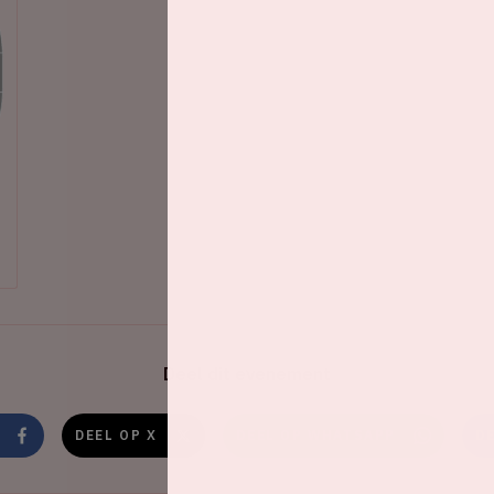
Deel dit evenement
DEEL OP X
DEEL OP WHATSAPP
D