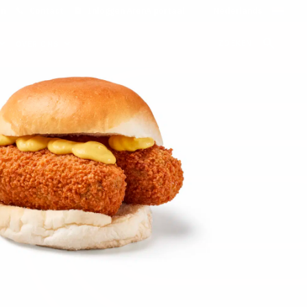
on
Contact
Inloggen ArenA portaal
ZOEKEN
OVER ONS