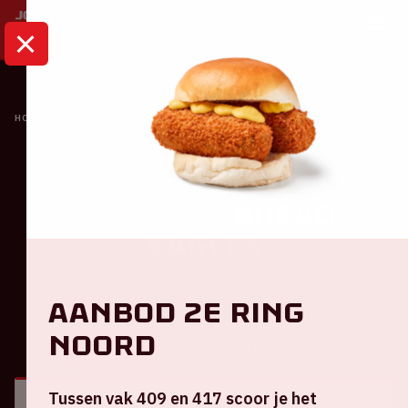
HOME
KALENDER
AJAX - GO AHEAD EAGLES
Eredivisie
Ajax - Go Ahead
Eagles
Zaterdag 17 januari 2026
Aanbod 2e ring
Noord
ALGEMEEN
BEZOEKERSINFORMATIE
Tussen vak 409 en 417 scoor je het