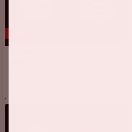
5 sep, '26
Ajax - PSV
EREDIVISIE
Zaterdag 5 september 2026 speelt Ajax tegen
titelverdediger PSV in de Johan Cruijff ArenA.
Meer informatie