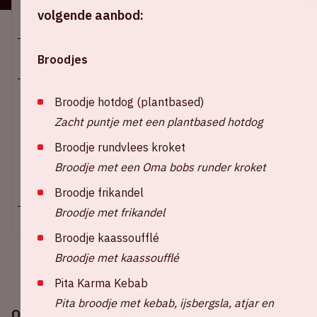
Locatie en tijd
volgende aanbod:
Za 17 januari 2026
Broodjes
Johan Cruijff ArenA
Broodje hotdog (plantbased)
Zacht puntje met een plantbased hotdog
Stadion open: 15.00 uur
Start wedstrijd: 16:30 uur
Broodje rundvlees kroket
Einde wedstrijd: 18.15 uur
Broodje met een Oma bobs runder kroket
+ Voeg toe aan agenda
Broodje frikandel
Broodje met frikandel
Broodje kaassoufflé
Broodje met kaassoufflé
Pita Karma Kebab
Pita broodje met kebab, ijsbergsla, atjar en
Op zaterdag 17 januari 2026 speelt Ajax in de