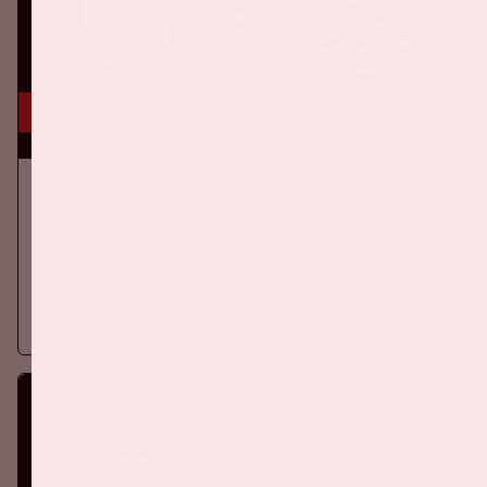
16 aug, '26
Ajax - SC Heerenveen
EREDIVISIE
Op zondag 16 augustus 2026 speelt Ajax in de Johan Cruijff
ArenA tegen SC Heerenveen
Meer informatie