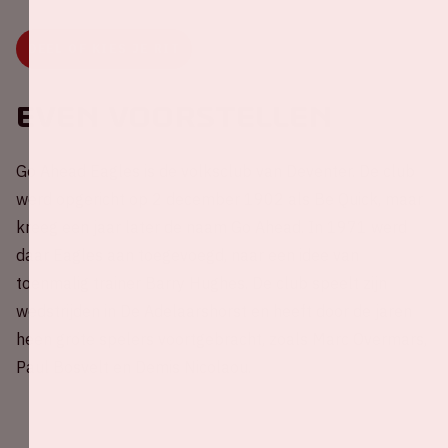
DEEL OF KIES JE RIT
Even voorstellen
Go Ahead Eagles is de volksclub van Deventer. De club
werd opgericht op 2 december 1902 als Be Quick, maar
kreeg een jaar later de naam Go Ahead. In 1971 werd
daar Eagles aan toegevoegd, naar een idee van
toenmalig trainer Barry Hughes. De club speelt zijn
wedstrijden in De Adelaarshorst en heeft door de jaren
heen grote spelers voortgebracht, zoals Marc Overmars,
Paul Bosvelt en Demis Nicolaou.