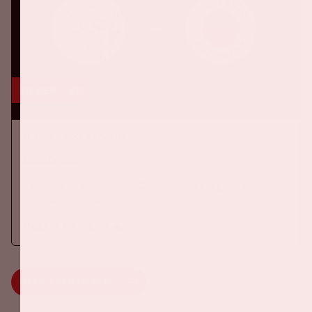
19 sep, '26
Ajax - Excelsior
EREDIVISIE
Zaterdag 19 september 2026 speelt Ajax tegen Excelsior in
de Johan Cruijff ArenA.
Meer informatie
MEER INFORMATIE