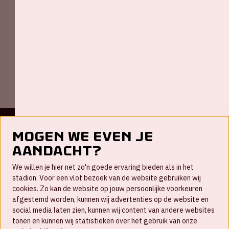
Johan Cruijff ArenA Business Partners
Mogen we even je
Contact
aandacht?
FAQ
We willen je hier net zo'n goede ervaring bieden als in het
Nieuwsbrief
stadion. Voor een vlot bezoek van de website gebruiken wij
cookies. Zo kan de website op jouw persoonlijke voorkeuren
Werken bij
afgestemd worden, kunnen wij advertenties op de website en
social media laten zien, kunnen wij content van andere websites
Disclaimer
tonen en kunnen wij statistieken over het gebruik van onze