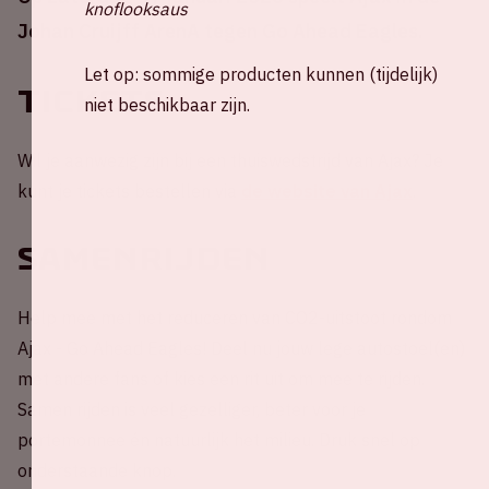
knoflooksaus
Johan Cruijff ArenA tegen Go Ahead Eagles.
Let op: sommige producten kunnen (tijdelijk)
Tickets
niet beschikbaar zijn.
Wil je aanwezig zijn bij een thuiswedstrijd van Ajax? Je
kunt je tickets bestellen via
de website van Ajax
.
Samenrijden
Help mee met het reduceren van CO2-uitstoot rondom
Ajax - Go Ahead Eagles! Deel nu jouw lege autostoel(en)
met andere fans of kies een rit uit om mee te rijden.
Samen rijden is veel gezelliger, beter voor je
portemonnee én natuurlijk het milieu. Druk snel op
onderstaande knop.