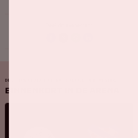
Deel dit evenement
DE JOHAN CRUIJFF ARENA IS ALTIJD IN BEWEGING
Binnenkort in de ArenA