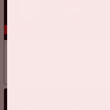
16 sep, '26
Ajax - Willem II
EREDIVISIE
Woensdag 16 september 2026 speelt Ajax tegen Willem II in
de Johan Cruijff ArenA.
Meer informatie