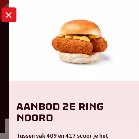
HOME
KALENDER
AMF 2025
Dance
AMF 2025
Zaterdag 25 oktober 2025
Aanbod 2e ring
ALGEMEEN
BEZOEKERSINFORMATIE
Noord
Locatie en tijd
Tussen vak 409 en 417 scoor je het