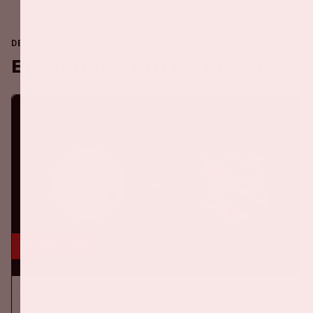
DE JOHAN CRUIJFF ARENA IS ALTIJD IN BEWEGING
Binnenkort in de ArenA
16 aug, '26
Ajax - SC Heerenveen