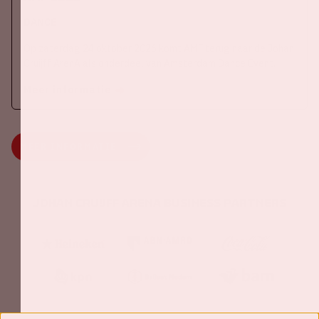
DANCE
Op zaterdag 24 oktober 2026 komt AMF terug naar de Johan
Cruijff ArenA als onderdeel van Amsterdam Dance Event.
Meer informatie
MEER INFORMATIE
Johan Cruijff ArenA Business Partners