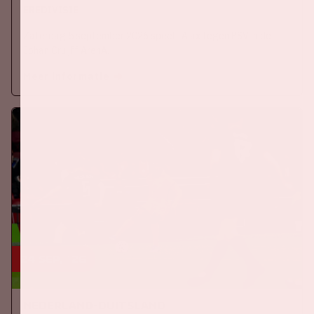
EREDIVISIE
Zaterdag 5 september 2026 speelt Ajax tegen PSV in de
Johan Cruijff ArenA.
Meer informatie
24 sep, '26
Nederland-Duitsland