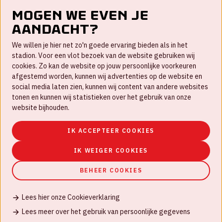
Mogen we even je
aandacht?
Contact
We willen je hier net zo'n goede ervaring bieden als in het
FAQ
stadion. Voor een vlot bezoek van de website gebruiken wij
cookies. Zo kan de website op jouw persoonlijke voorkeuren
Werken bij
afgestemd worden, kunnen wij advertenties op de website en
social media laten zien, kunnen wij content van andere websites
Disclaimer
tonen en kunnen wij statistieken over het gebruik van onze
Cookies
website bijhouden.
Huisregels
IK ACCEPTEER COOKIES
Privacyverklaring
IK WEIGER COOKIES
BEHEER COOKIES
Lees hier onze Cookieverklaring
© Johan Cruijff ArenA 2026
Lees meer over het gebruik van persoonlijke gegevens