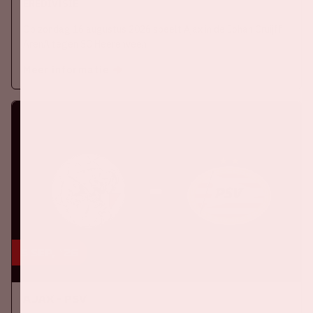
EREDIVISIE
Op zondag 16 augustus 2026 speelt Ajax in de Johan Cruijff
ArenA tegen SC Heerenveen
Meer informatie
5 sep, '26
Ajax - PSV