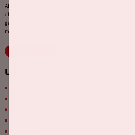
AMF! Deel nu jouw lege autostoel(en) met andere fans
of kies een rit uit om mee te rijden. Samen rijden is veel
gezelliger, beter voor je portemonnee én natuurlijk het
milieu. Druk snel op onderstaande knop.
DEEL OF KIES JE RIT
Line-up
Afrosalto
Armin van Buuren
Hardwell
John Summit
Miss Monique