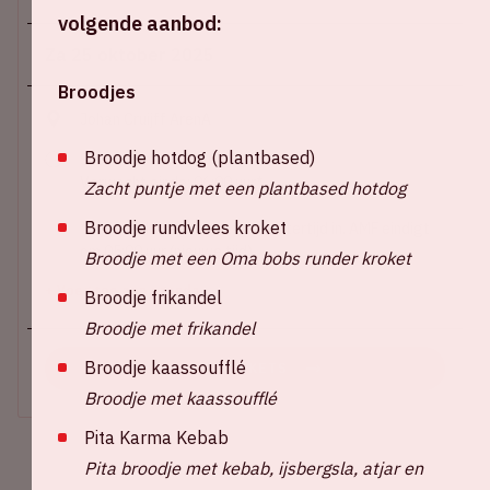
volgende aanbod:
Za 25 oktober 2025
Broodjes
Johan Cruijff ArenA
Broodje hotdog (plantbased)
Show start: 21:00 uur
Verwacht einde: 06:00 uur*
Zacht puntje met een plantbased hotdog
Broodje rundvlees kroket
*Tijdens dit event gaat de wintertijd in. AMF eindigt
om 05:00 uur (nieuwe tijd).
Broodje met een Oma bobs runder kroket
+ Voeg toe aan agenda
Broodje frikandel
Broodje met frikandel
Broodje kaassoufflé
KOOP TICKETS
Broodje met kaassoufflé
Pita Karma Kebab
Pita broodje met kebab, ijsbergsla, atjar en