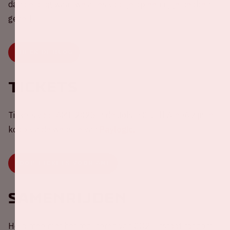
dan de blog waar we alles voor je op een rijtje hebben
gezet!
CHECK DE BLOG
Tickets
Tickets voor AMF 2025 in de Johan Cruijff ArenA zijn te
koop via de website van
Paylogic.
KOOP TICKETS VOOR AMF
Samenrijden
Help mee met het reduceren van CO2-uitstoot rondom