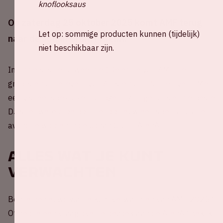
knoflooksaus
Op zaterdag 25 oktober 2025 komt AMF terug
Let op: sommige producten kunnen (tijdelijk)
naar de Johan Cruijff ArenA.
niet beschikbaar zijn.
Inmiddels is het alweer de 13e editie van AMF, het
grootste dance-event van Amsterdam Dance Event. Met
een visueel spektakel, talloze uitzinnige fans en de beste
DJ's ter wereld belooft het opnieuw een spectaculaire
avond te worden in de Johan Cruijff ArenA.
Alles wat je kunt
verwachten
Ben je benieuwd wat je kunt verwachten van AMF 2025?
Of heb je een vraag over je bezoek aan de ArenA? Bekijk