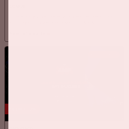
ORANJE
Op donderdag 24 september 2026 speelt het Nederlands
elftal tegen Duitsland in de Johan Cruijff ArenA.
Meer informatie
KOOP TICKETS
24 okt, '26
AMF 2026