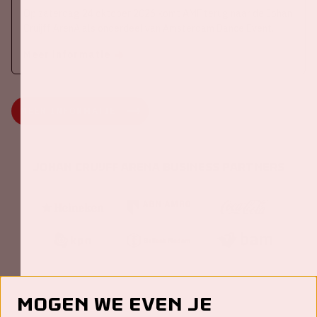
Op zaterdag 24 oktober 2026 komt AMF terug naar de Johan
Cruijff ArenA als onderdeel van Amsterdam Dance Event.
Meer informatie
MEER INFORMATIE
Johan Cruijff ArenA Business Partners
Mogen we even je