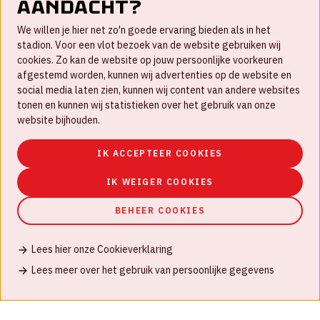
aandacht?
Contact
We willen je hier net zo'n goede ervaring bieden als in het
FAQ
stadion. Voor een vlot bezoek van de website gebruiken wij
cookies. Zo kan de website op jouw persoonlijke voorkeuren
Werken bij
afgestemd worden, kunnen wij advertenties op de website en
social media laten zien, kunnen wij content van andere websites
Disclaimer
tonen en kunnen wij statistieken over het gebruik van onze
Cookies
website bijhouden.
Huisregels
IK ACCEPTEER COOKIES
Privacyverklaring
IK WEIGER COOKIES
BEHEER COOKIES
Lees hier onze Cookieverklaring
© Johan Cruijff ArenA 2026
Lees meer over het gebruik van persoonlijke gegevens