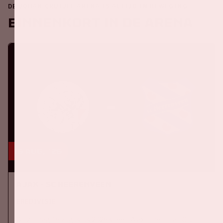
DE JOHAN CRUIJFF ARENA IS ALTIJD IN BEWEGING
Binnenkort in de ArenA
16 aug, '26
Ajax - SC Heerenveen
EREDIVISIE
Op zondag 16 augustus 2026 speelt Ajax in de Johan Cruijff