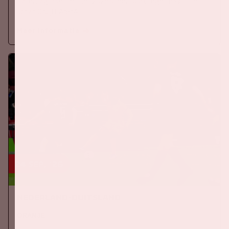
Zaterdag 5 september 2026 speelt Ajax tegen PSV in de
Johan Cruijff ArenA.
Meer informatie
24 sep, '26
Nederland-Duitsland
ORANJE