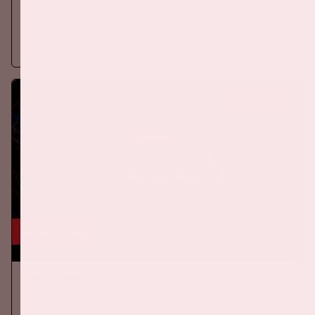
Op donderdag 24 september 2026 speelt het Nederlands
elftal tegen Duitsland in de Johan Cruijff ArenA.
Meer informatie
KOOP TICKETS
24 okt, '26
AMF 2026
DANCE