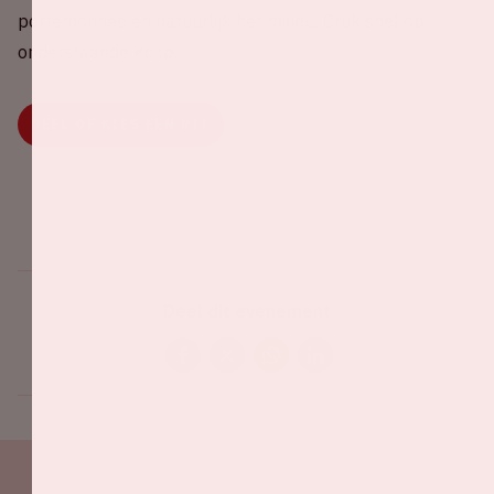
portemonnee én natuurlijk het milieu. Druk snel op
onderstaande knop.
DEEL OF KIES EEN RIT
Deel dit evenement