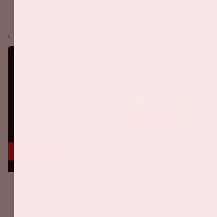
ArenA tegen SC Heerenveen
Meer informatie
5 sep, '26
Ajax - PSV
EREDIVISIE