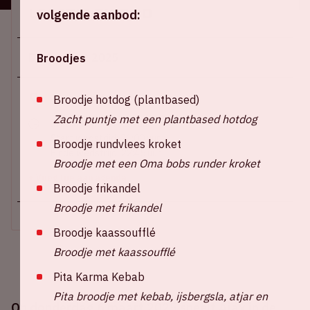
Locatie en tijd
volgende aanbod:
Do 6 maart 2025
Broodjes
Johan Cruijff ArenA
Broodje hotdog (plantbased)
Zacht puntje met een plantbased hotdog
Stadion open: 19:30 uur
Start wedstrijd: 21:00 uur
Broodje rundvlees kroket
Einde wedstrijd: 22:45 uur
Broodje met een Oma bobs runder kroket
+ Voeg toe aan agenda
Broodje frikandel
Broodje met frikandel
Broodje kaassoufflé
Broodje met kaassoufflé
Pita Karma Kebab
Pita broodje met kebab, ijsbergsla, atjar en
Op donderdag 6 maart 2025 speelt Ajax in de