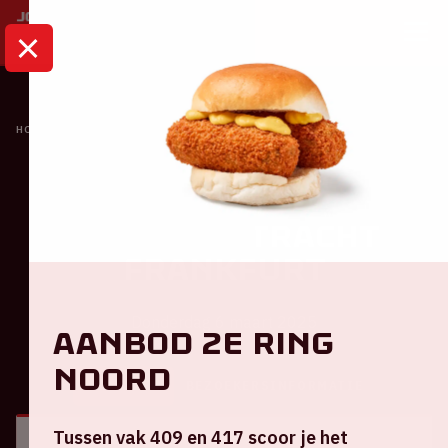
HOME
KALENDER
AJAX - EINTRACHT FRANKFURT
Ajax
Ajax - Eintracht
Frankfurt
Donderdag 6 maart 2025
Aanbod 2e ring
Noord
ALGEMEEN
BEZOEKERSINFORMATIE
Tussen vak 409 en 417 scoor je het