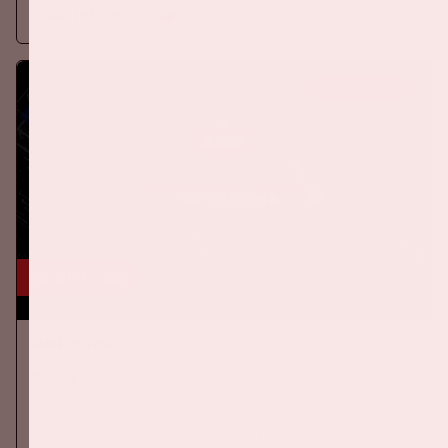
Meer informatie
KOOP TICKETS
24 okt, '26
AMF 2026
DANCE
Op zaterdag 24 oktober 2026 komt AMF terug naar de Johan
Cruijff ArenA als onderdeel van Amsterdam Dance Event.