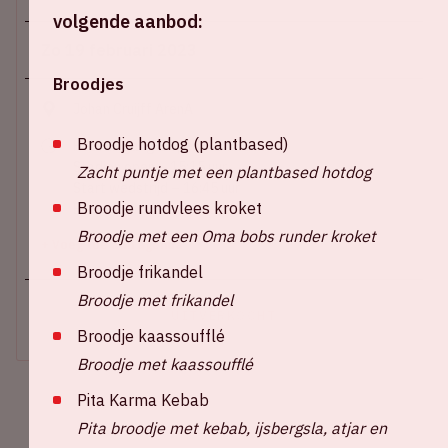
volgende aanbod:
Zo 19 februari 2023
Broodjes
Johan Cruijff ArenA
Broodje hotdog (plantbased)
Hoofdingang E open – 14:15 uur
Stadion open – 15:15 uur
Zacht puntje met een plantbased hotdog
Start wedstrijd – 16:45 uur
Broodje rundvlees kroket
Einde wedstrijd - 18:30 uur
Broodje met een Oma bobs runder kroket
+ Voeg toe aan agenda
Broodje frikandel
Broodje met frikandel
UITVERKOCHT
Broodje kaassoufflé
Broodje met kaassoufflé
Pita Karma Kebab
Pita broodje met kebab, ijsbergsla, atjar en