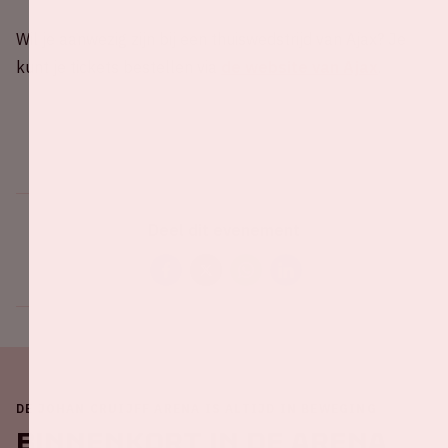
Wil je aanwezig zijn bij een thuiswedstrijd van Ajax? Je
kunt je tickets bestellen via
de website van Ajax
.
Deel dit evenement
DE JOHAN CRUIJFF ARENA IS ALTIJD IN BEWEGING
Binnenkort in de ArenA