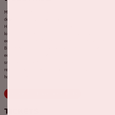
Maak jouw dag compleet en kom gezellig dineren voor
de wedstrijd. In samenwerking met topklasse cateraar
Hutten zijn er drie toffe concepten waar je uit kunt
kiezen met één gemene deler: een culinaire avond op
een unieke locatie. Met de concepten By Lute, BAUT en
BRKLN is er voor ieder wat wils. Van high-end dining in
een ontspannen setting tot het beproefde en
smaakvolle BRKLN concept mét spectaculair uitzicht. De
restaurants zijn toegankelijk voor bezoekers op de
hoofdtribune.
BEKIJK RESTAURANTS EN RESERVEER
Tickets