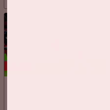
Meer informatie
24 sep, '26
Nederland-Duitsland
ORANJE
Op donderdag 24 september 2026 speelt het Nederlands
elftal tegen Duitsland in de Johan Cruijff ArenA.