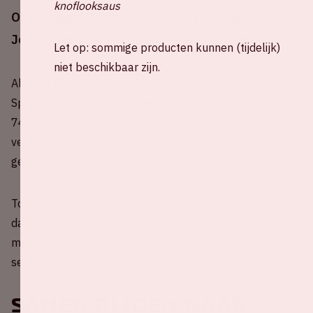
knoflooksaus
Op zondag 19 februari 2023 speelt Ajax in de
Johan Cruijff ArenA tegen Sparta Rotterdam.
Let op: sommige producten kunnen (tijdelijk)
niet beschikbaar zijn.
Al maar liefst 125 keer eerder stond Ajax tegenover
Sparta Rotterdam in de Eredivisie. Ajax schreef daarvan
74 overwinningen op zijn naam, 25 wedstrijden gingen
verloren en uit 26 duels kwam geen winnaar: het bleef
gelijk spel.
Totaal werd er door Ajax 306 keer gescoord. Sparta wist
daar tegenover 145 keer het doel te raken. De grootste,
meest recente, thuisoverwinning van Ajax stamt uit
seizoen 2000-2001, het werd maar liefst 9-0.
Samen rijden naar