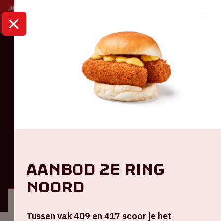
HOME
KALENDER
AJAX - SPARTA
Eredivisie
Ajax - Sparta
Zondag 19 februari 2023
Aanbod 2e ring
ALGEMEEN
BEZOEKERSINFORMATIE
Noord
Locatie en tijd
Tussen vak 409 en 417 scoor je het