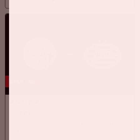
5 sep, '26
Ajax - PSV
EREDIVISIE
Zaterdag 5 september 2026 speelt Ajax tegen PSV in de
Johan Cruijff ArenA.