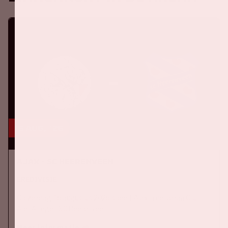
16 aug, '26
Ajax - SC Heerenveen
EREDIVISIE
Op zondag 16 augustus 2026 speelt Ajax in de Johan Cruijff
ArenA tegen SC Heerenveen
Meer informatie