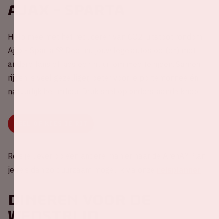
Ajax - Sparta
Help mee met het reduceren van CO2-uitstoot rondom
Ajax - Sparta 💚 Deel nu jouw lege autostoel(en) met
andere fans of kies een rit uit om mee te rijden. Samen
rijden is veel gezelliger, beter voor je portemonnee én
natuurlijk het milieu. Druk snel op onderstaande knop.
DEEL OF KIES JE RIT
Reis je liever op een andere manier naar de ArenA? Plan
je reis dan zo duurzaam mogelijk via onze
reisplanner
Dineren voor de
wedstrijd