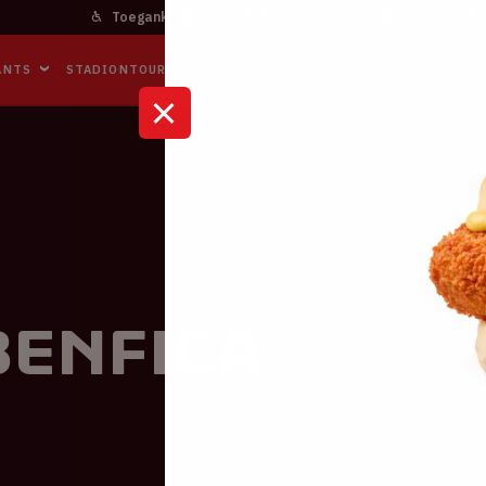
Toegankelijkheid
Bereikbaarheid
In het stadi
ANTS
STADIONTOURS
NAAR DE ARENA
BUSINESS EVENTS
Benfica