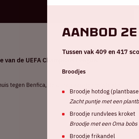
Aanbod 2e
Tussen vak 409 en 417 sco
nale van de UEFA Champions League.
Broodjes
is tegen Benfica, de aftrap van de wedstrijd is
Broodje hotdog (plantbase
Zacht puntje met een plant
Broodje rundvlees kroket
Broodje met een Oma bobs 
Broodje frikandel