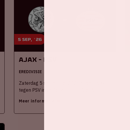
5 sep, '26
Ajax - PSV
EREDIVISIE
Zaterdag 5 september 2026 speelt Ajax
tegen PSV in de Johan Cruijff ArenA.
Meer informatie