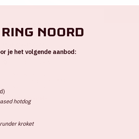
Locatie en tijd
 ring Noord
Di 15 maart 2022
or je het volgende aanbod:
Johan Cruijff ArenA
Start wedstrijd: 21.00 uur
Hoofdingang E open: 18.30 uur
Stadion open: 19.30 uur
d)
+ Voeg toe aan agenda
based hotdog
runder kroket