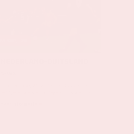
24 sep, '26
Nederland-Duitsland
ORANJE
Op donderdag 24 september 2026 speelt
het Nederlands elftal tegen Duitsland in de
Johan Cruijff ArenA.
Meer informatie