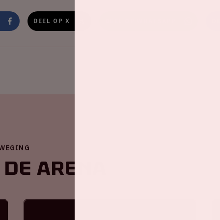
DEEL OP X
DEEL OP WHATSAPP
D
EWEGING
 de ArenA