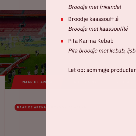
Broodje met frikandel
Broodje kaassoufflé
Broodje met kaassoufflé
Pita Karma Kebab
Pita broodje met kebab, ijsb
Let op: sommige producten k
NAAR DE ARENA
IN DE ARENA
VEELGEST
NAAR DE ARENA
RONDOM DE ARENA