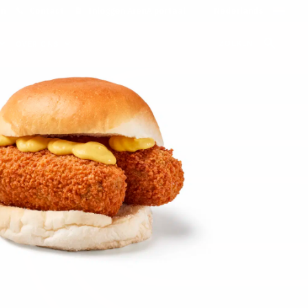
on
Contact
Inloggen ArenA portaal
ZOEKEN
OVER ONS