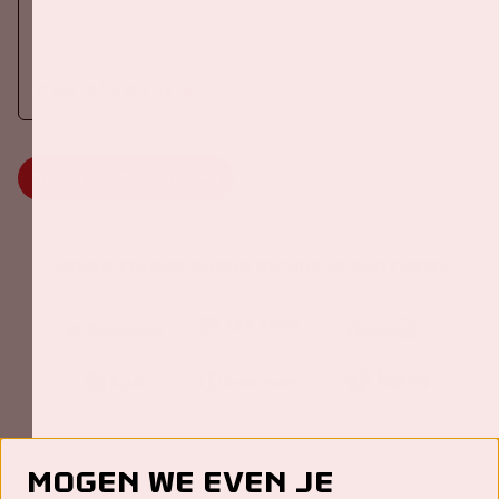
Op zaterdag 24 oktober 2026 komt AMF terug naar de Johan
Cruijff ArenA als onderdeel van Amsterdam Dance Event.
Meer informatie
MEER INFORMATIE
Johan Cruijff ArenA Business Partners
Mogen we even je