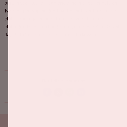
om zijn vechtlust en teamdiscipline, met een directe en
fysieke speelstijl die goed past bij het karakter van de
club. Door de jaren heen brachten verschillende
clublegendes er hun hoogtepunt, onder wie Brian O’Neil,
Jay Rodríguez en recenter James Tarkowski.
Deel dit evenement