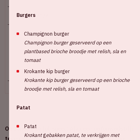
Burgers
Zo 26 juli 2026
Champignon burger
Johan Cruijff ArenA
Champignon burger geserveerd op een
Stadion open: 12:30 uur
plantbased brioche broodje met relish, sla en
Start wedstrijd: 14:00 uur
Einde wedstrijd: 15:45 uur
tomaat
+ Voeg toe aan agenda
Krokante kip burger
Krokante kip burger geserveerd op een brioche
broodje met relish, sla en tomaat
Patat
Patat
Op zondag 26 juli speelt Ajax een oefenwedstrijd
Krokant
g
ebakken patat, te verkrijgen met
tegen Burnely ter voorbereiding op het nieuwe