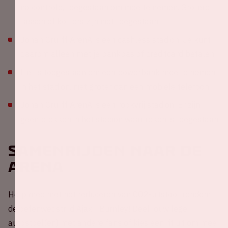
na controle, toegestaan om mee te nemen. Grotere
tassen of koffers zijn niet toegestaan.
Johan Cruijff ArenA is een cashless stadion. Je kunt
daarom alleen met je bankpas of creditcard betalen.
Het is toegestaan om een powerbank mee te nemen
in het stadion, niet groter dan een mobiele telefoon.
Johan Cruijff ArenA is een rookvrij stadion. Er zijn
geen plekken in het stadion waar roken is toegestaan.
Samenrijden naar de
ArenA
Help mee met het reduceren van CO2-uitstoot rondom
de oefenwedstrijd Ajax - Burnley! Deel jouw lege
autostoel(en) met andere fans of kies een rit uit om mee