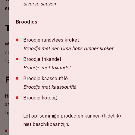
diverse sauzen
seizoen.
Broodjes
Tickets
Broodje rundvlees kroket
Wil jij deze oefenwedstrijd van Ajax niet missen? Houd
Broodje met een Oma bobs runder kroket
onze website in de gaten voor de start van de
Broodje frikandel
ticketverkoop.
Broodje met frikandel
Praktische informatie
Broodje kaassoufflé
Broodje met kaassoufflé
Hieronder vind je praktische informatie over je bezoek
Broodje hotdog
aan de Johan Cruijff ArenA. Heb je een vraag die hier niet
tussenstaat? Bezoek dan onze
FAQ
.
Let op: sommige producten kunnen (tijdelijk)
niet beschikbaar zijn.
Tassen van maximaal (30 cm x 21 cm x 10 cm) zijn,