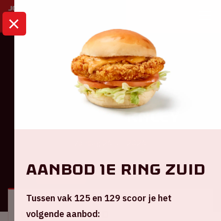
HOME
KALENDER
AJAX – BURNLEY
Ajax
Ajax – Burnley
zondag 26 juli 2026
Aanbod 1e ring Zuid
ALGEMEEN
BEZOEKERSINFORMATIE
Tussen vak 125 en 129 scoor je het
volgende aanbod:
Locatie en tijd