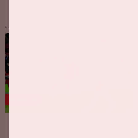
Zaterdag 5 september 2026 speelt Ajax tegen PSV in de
Johan Cruijff ArenA.
Meer informatie
24 sep, '26
Nederland-Duitsland
ORANJE