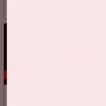
ArenA tegen SC Heerenveen
Meer informatie
5 sep, '26
Ajax - PSV
EREDIVISIE