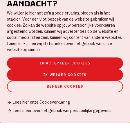
aandacht?
Contact
We willen je hier net zo'n goede ervaring bieden als in het
FAQ
stadion. Voor een vlot bezoek van de website gebruiken wij
cookies. Zo kan de website op jouw persoonlijke voorkeuren
Werken bij
afgestemd worden, kunnen wij advertenties op de website en
social media laten zien, kunnen wij content van andere websites
Disclaimer
tonen en kunnen wij statistieken over het gebruik van onze
Cookies
website bijhouden.
Huisregels
IK ACCEPTEER COOKIES
Privacyverklaring
IK WEIGER COOKIES
BEHEER COOKIES
Lees hier onze Cookieverklaring
© Johan Cruijff ArenA 2026
Lees meer over het gebruik van persoonlijke gegevens