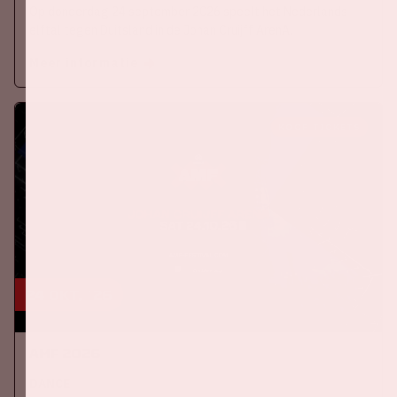
Op donderdag 24 september 2026 speelt het Nederlands
elftal tegen Duitsland in de Johan Cruijff ArenA.
Meer informatie
KOOP TICKETS
24 okt, '26
AMF 2026
DANCE