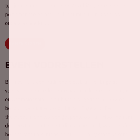
te rijden. Samen rijden is veel gezelliger, beter voor je
portemonnee én natuurlijk het milieu. Druk snel op
onderstaande knop.
SAMENRIJDEN
Even voorstellen
Burnley FC is een traditionele club uit het Engelse
voetbal en een herkenbare naam in de Premier League
en Championship. De club werd opgericht in 1882 en
behoort de oudste profclubs van Engeland. De
thuiswedstrijden worden gespeeld op Turf Moor, een van
de meest authentieke stadions in het land, waar de sfeer
bekend staat als intens en puur. Burnley staat bekend