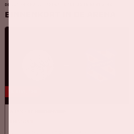
DE JOHAN CRUIJFF ARENA IS ALTIJD IN BEWEGING
Binnenkort in de ArenA
16 aug, '26
Ajax - SC Heerenveen
EREDIVISIE
Op zondag 16 augustus 2026 speelt Ajax in de Johan Cruijff