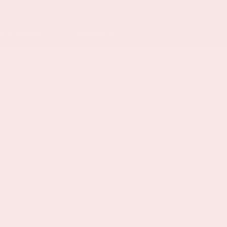
ELDE VRAGEN
HUISREGELS