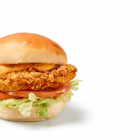
on
Contact
Inloggen ArenA portaal
ZOEKEN
OVER ONS
k