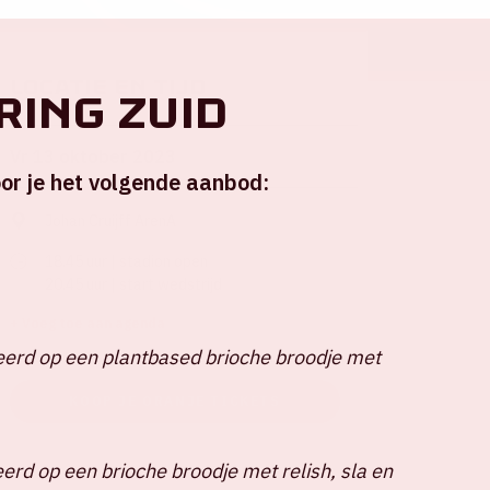
Locatie en tijd
ring Zuid
Vr 13 oktober 2023
or je het volgende aanbod:
Johan Cruijff ArenA
18.45 uur | stadion open
20.45 uur | start wedstrijd
+ Voeg toe aan agenda
erd op een plantbased brioche broodje met
KOOP JE ORANJE TICKETS
erd op een brioche broodje met relish, sla en