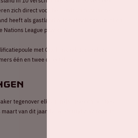
sland in 10 verschillende stadions, verdeeld
ren zich direct voor het eindtoernooi via de
land heeft als gastland automatisch een ticket en
e Nations League play-offs.
lificatiepoule met Griekenland, Ierland en
mers één en twee direct door.
ngen
aker tegenover elkaar in diverse competities.
maart van dit jaar. De wedstrijd ging toen, in