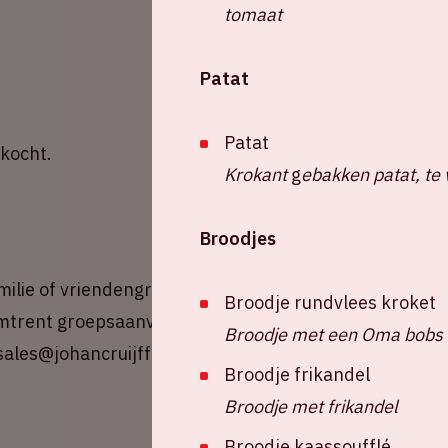
tomaat
Patat
Patat
rkocht.
Krokant
g
ebakken patat, te 
Broodjes
amilie of vriendengroep naar Nederland -
Broodje rundvlees kroket
 omtrent groepsaanvragen van 10 tot 70
Broodje met een Oma bobs 
ales@johancruijffarena.nl
Broodje frikandel
Broodje met frikandel
Broodje kaassoufflé