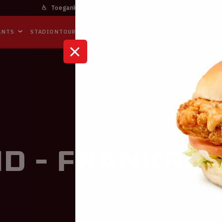
Toegankelijkheid
Bereikbaarheid
In het stadi
ANTS
STADIONTOURS
NAAR DE ARENA
BUSINESS EVENTS
K
d - Frankrij