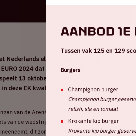
Aanbod 1e 
Tussen vak 125 en 129 sco
t Nederlands elftal tegen Frankrijk. Dit is
 EURO 2024 dat van 14 juni tot 14 juli 2024
Burgers
 speelt 13 oktober de tweede
 in deze EK kwalificatie.
Champignon burger
Champignon burger geserve
relish, sla en tomaat
angen van de ArenA. Zorg daarom dat je
uiterlijk
Krokante kip burger
ets van de wedstrijd te hoeven missen. Zorg
Krokante kip burger geserve
nt meeneemt, dit zorgt voor een betere