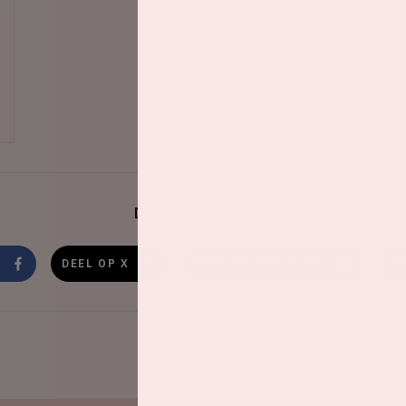
Deel dit evenement
DEEL OP X
DEEL OP WHATSAPP
D