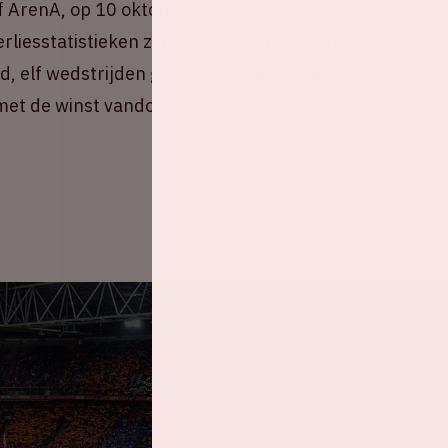
f ArenA, op 10 oktober 2016, eindigde ook in
erliesstatistieken zijn sowieso in het voordeel
d, elf wedstrijden gewonnen, vier eindigden
 met de winst vandoor.