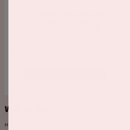
Accepteer (meer)
cookies om deze
content te zien
Deze content is niet zichtbaar omdat er met een externe
data ingeladen wordt waarmee cookies geplaatst kunnen
worden. Je hebt ons nog geen toestemming gegeven om
deze cookies te mogen plaatsen.
WIJZIG COOKIEVOORKEUREN
Wie is Harry Styles?
Harry Styles is een Britse zanger die zijn carrière begon in