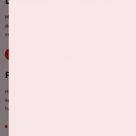
Dineren in de ArenA
Maak je concertervaring compleet en genieten van een
diner in de Johan Cruijff ArenA! Boek een tafel in een van
onze restaurants voordat je geniet van Harry Styles.
LEES MEER EN RESERVEER
Praktische informatie
Hieronder vind je praktische informatie over je bezoek
aan de Johan Cruijff ArenA. Heb je een vraag die hier niet
tussenstaat? Bezoek dan onze
FAQ
.
Tassen van maximaal (30 cm x 21 cm x 10 cm) zijn,
na controle, toegestaan om mee te nemen. Grotere