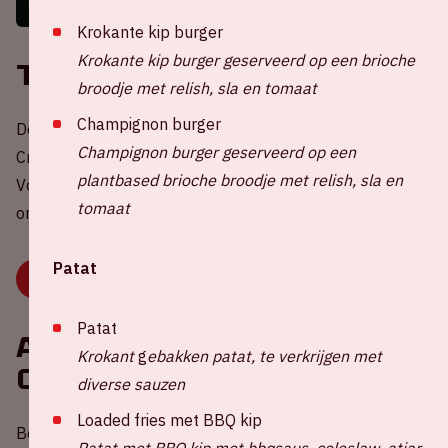
Krokante kip burger
Krokante kip burger geserveerd op een brioche
Tickets
broodje met relish, sla en tomaat
Champignon burger
De reguliere kaartverkoop voor Harry Styles in de Johan
Champignon burger geserveerd op een
Cruijff ArenA start op vrijdag 30 januari om 14:00 uur.
plantbased brioche broodje met relish, sla en
Voor alle vragen over Harry Styles, kun je terecht bij
tomaat
organisator MOJO.
Patat
GA NAAR MOJO
Patat
Alles over jouw
Krokant
g
ebakken patat, te verkrijgen met
concertavond
diverse sauzen
Loaded fries met BBQ kip
Ben jij klaar voor een avond vol disco en glitter? Check
Patat met BBQ kip met bbqsaus, coleslaw, atjar,