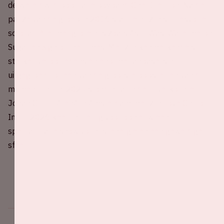
de wereldwijd populaire boyband One Direction. Na de
pauze van de groep in 2016 startte hij zijn succesvolle
solocarrière, met grote hits zoals As It Was, Watermelon
Sugar en Sign of the Times. Met zijn kenmerkende stijl,
sterke live-optredens en enorme fanbase is hij
uitgegroeid tot een van de grootste popsterren van dit
moment. In juni 2023 stond hij al in de uitverkochte
Johan Cruijff ArenA in Amsterdam met zijn Love On Tour.
In juli 2026 keert hij terug voor opnieuw een
spectaculaire show vol hits, energie en een geweldige
sfeer.