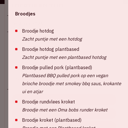
Locatie en tijd
Broodjes
Do 4 juni 2026
Broodje hotdog
Zacht puntje met een hotdog
Johan Cruijff ArenA
Broodje hotdog plantbased
17:00 – Deuren open
Zacht puntje met een plantbased hotdog
19:30 – Special guest: Robyn
20:45 – Harry Styles
Broodje pulled pork (plantbased)
22:45 – Verwachte eindtijd
Plantbased BBQ pulled pork op een vegan
+ Voeg toe aan agenda
brioche broodje met smokey bbq saus, krokante
ui en atjar
KOOP TICKETS
Broodje rundvlees kroket
Broodje met een Oma bobs runder kroket
BLIJF OP DE HOOGTE
Broodje kroket (plantbased)
BOEK EEN DINER VOORAF
Broodje met een Plantbased kroket