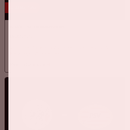
16 aug, '26
Ajax - SC Heerenveen
EREDIVISIE
Op zondag 16 augustus 2026 speelt Ajax in de Johan Cruijff
ArenA tegen SC Heerenveen
Meer informatie