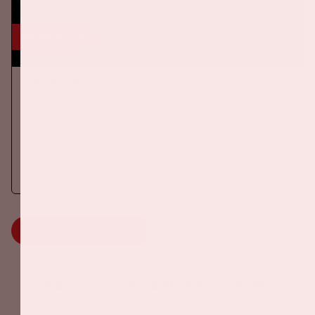
24 okt, '26
AMF 2026
DANCE
Op zaterdag 24 oktober 2026 komt AMF terug naar de Johan
Cruijff ArenA als onderdeel van Amsterdam Dance Event.
Meer informatie
MEER INFORMATIE
Johan Cruijff ArenA Business Partners