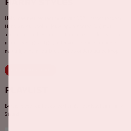
Harry Styles
Help mee met het reduceren van CO2-uitstoot rondom
Harry Styles! Deel nu jouw lege autostoel(en) met
andere fans of kies een rit uit om mee te rijden. Samen
rijden is veel gezelliger, beter voor je portemonnee én
natuurlijk het milieu. Druk snel op onderstaande knop.
DEEL OF KIES JE RIT
Playlist
Bereid je voor op het concert en geniet alvast van Harry
Styles!