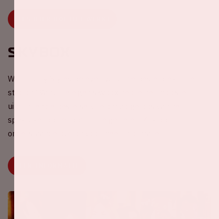
LEES HIER HOE HET WERKT
Skybox
Wil jij Harry Styles beleven vanaf de beste plek in het
stadion? Vanuit je eigen skybox heb je het mooiste
uitzicht en de beste service om zorgeloos van het
spektakel op het podium te genieten. Klik op
onderstaande button voor meer informatie.
MEER INFORMATIE