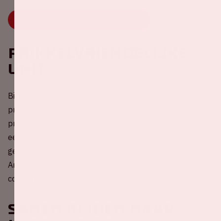
LEES MEER OVER AUDIODESCRIPTIE
Prikkelvriendelijke
unit
Bij de Johan Cruijff ArenA zetten we ons in voor een
prettige concertervaring voor iedere bezoeker. Ook als je
prikkelgevoelig bent of behoefte hebt aan rust. Heb je
een ticket voor het veld? Dan kun je tijdens het concert
gebruikmaken van onze prikkelvriendelijke unit op het
ArenA Dek. Een rustige plek met minder geluid en
comfortabele zitplekken om even bij te komen.
Samen rijden naar