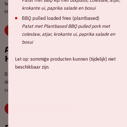
hier jouw ArenA-gids met alle vragen en informatie voor
krokante ui, paprika salade en bosui
Harry Styles via de onderstaande button!
BBQ pulled loaded fries (plantbased)
Patat met Plantbased BBQ pulled pork met
BEN JIJ ER KLAAR VOOR?
coleslaw, atjar, krokante ui, paprika salade en
bosui
Als eerste op de
hoogte?
Let op: sommige producten kunnen (tijdelijk) niet
beschikbaar zijn.
Blijf als eerste op de hoogte van alle concertupdates uit
de ArenA! Mis niks en meld je aan voor de
concertnieuwsbrief via onze website.
ONTVANG ONZE NIEUWSBRIEF