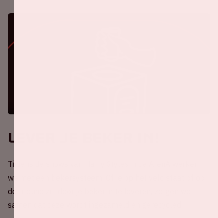
Lever je beker in!
Tijdens de shows van Harry Styles in de ArenA werken
we met een bekersysteem. Of je op het veld staat of op
de tribune zit: door je beker in te leveren, zorgen we
samen dat deze wordt ingezameld en gerecycled.