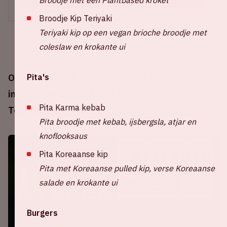
Broodje Kip Teriyaki
Teriyaki kip op een vegan brioche broodje met
coleslaw en krokante ui
Pita's
Op donderdag 4 juni 2026 treedt Harry Styles op
in de Johan Cruijff ArenA tijdens zijn Together,
Pita Karma kebab
Together residency.
Pita broodje met kebab, ijsbergsla, atjar en
knoflooksaus
Pita Koreaanse kip
Pita met Koreaanse pulled kip, verse Koreaanse
salade en krokante ui
Burgers