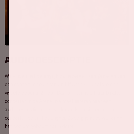
Audiodescriptie
We vinden het belangrijk dat iedereen kan genieten van
een concert in de Johan Cruijff ArenA. Ook als je een
visuele beperking hebt. Daarom kun je dit jaar bij alle
concerten in de ArenA live meeluisteren naar een
audiodescriptie, in het Nederlands en bij een aantal
concerten ook in het Engels. Zo volg je alles wat er op
het podium gebeurt, tot in detail