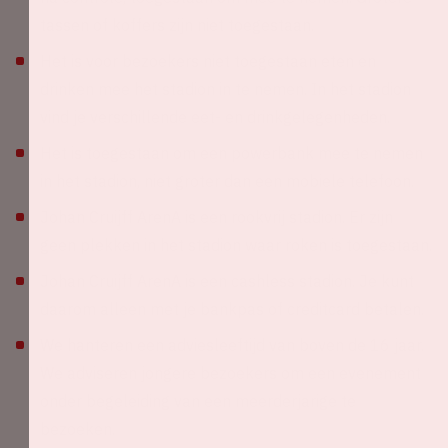
tassen of koffers zijn niet toegestaan.
Het is voor bezoekers niet toegestaan eten en
drinken mee het stadion in te nemen. In het stadion
vind je verschillende eet- en drinkgelegenheden.
Het is toegestaan om een powerbank mee te nemen
in het stadion, niet groter dan een mobiele telefoon.
Johan Cruijff ArenA is een rookvrij stadion. Er zijn
geen plekken in het stadion waar roken is toegestaan.
Johan Cruijff ArenA is een cashless stadion. Je kunt
daarom alleen met je bankpas of creditcard betalen.
We hanteren een adviesleeftijd van boven de 16 jaar.
We adviseren jongere bezoekers om een evenement
onder begeleiding van een meerderjarige te
bezoeken.