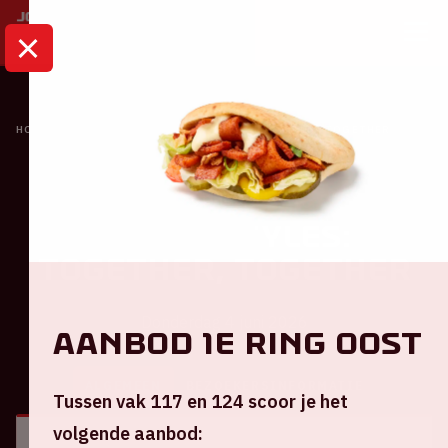
HOME
KALENDER
HARRY STYLES: TOGETHER, TOGETHER
Concert
Harry Styles:
TOGETHER, TOGETHER
Donderdag 4 juni 2026
Aanbod 1e ring Oost
ALGEMEEN
BEZOEKERSINFORMATIE
Tussen vak 117 en 124 scoor je het
volgende aanbod: