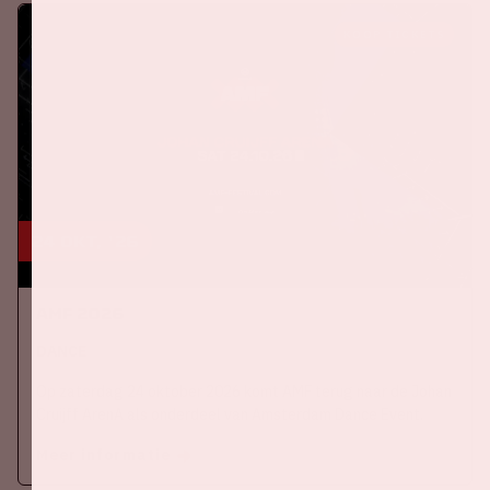
KOOP TICKETS
24 okt, '26
AMF 2026
DANCE
Op zaterdag 24 oktober 2026 komt AMF terug naar de Johan
Cruijff ArenA als onderdeel van Amsterdam Dance Event.
Meer informatie