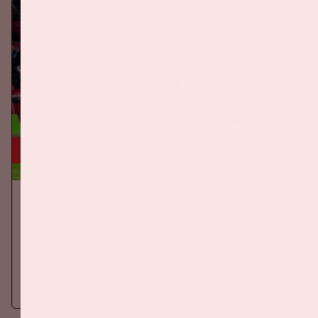
24 sep, '26
Nederland-Duitsland
ORANJE
Op donderdag 24 september 2026 speelt het Nederlands
elftal tegen Duitsland in de Johan Cruijff ArenA.
Meer informatie