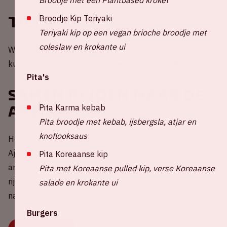
Broodje Kip Teriyaki
Tickets
Teriyaki kip op een vegan brioche broodje met
coleslaw en krokante ui
Wil je aanwezig zijn bij een thuiswedstrijd van Ajax? Je
kunt je tickets bestellen via
de website van Ajax
.
Pita's
Samen rijden naar de
Pita Karma kebab
ArenA?
Pita broodje met kebab, ijsbergsla, atjar en
knoflooksaus
Help mee met het reduceren van CO2-uitstoot rondom
Ajax - PEC Zwolle! Deel nu jouw lege autostoel(en) met
Pita Koreaanse kip
andere fans of kies een rit uit om mee te rijden. Samen
Pita met Koreaanse pulled kip, verse Koreaanse
rijden is veel gezelliger, beter voor je portemonnee én
salade en krokante ui
natuurlijk het milieu. Druk snel op onderstaande knop.
Burgers