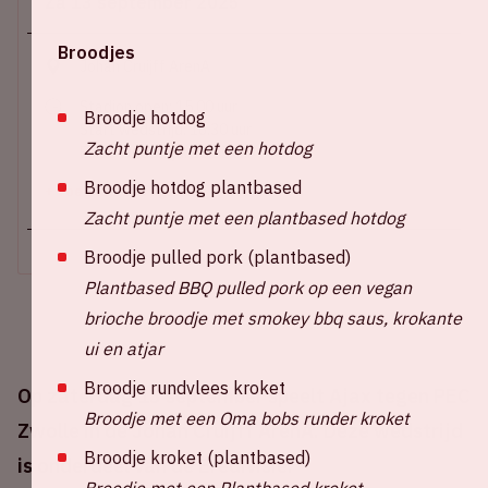
Za 13 september 2025
Broodjes
Johan Cruijff ArenA
Stadion open: 15.00 uur
Broodje hotdog
Start wedstrijd: 16.30 uur
Zacht puntje met een hotdog
Einde wedstrijd: 18.15 uur
Broodje hotdog plantbased
+ Voeg toe aan agenda
Zacht puntje met een plantbased hotdog
Broodje pulled pork (plantbased)
Plantbased BBQ pulled pork op een vegan
brioche broodje met smokey bbq saus, krokante
ui en atjar
Broodje rundvlees kroket
Op zaterdag 13 september speelt Ajax tegen PEC
Broodje met een Oma bobs runder kroket
Zwolle in de Johan Cruijff ArenA. Deze wedstrijd
Broodje kroket (plantbased)
is onderdeel van de Eredivisie.
Broodje met een Plantbased kroket