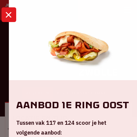
HOME
KALENDER
AJAX - PEC ZWOLLE
Eredivisie
Ajax - PEC Zwolle
ALGEMEEN
BEZOEKERSINFORMATIE
Aanbod 1e ring Oost
Locatie en tijd
Tussen vak 117 en 124 scoor je het
volgende aanbod: