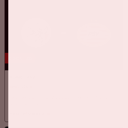
5 sep, '26
Ajax - PSV
EREDIVISIE
Zaterdag 5 september 2026 speelt Ajax tegen PSV in de
Johan Cruijff ArenA.
Meer informatie