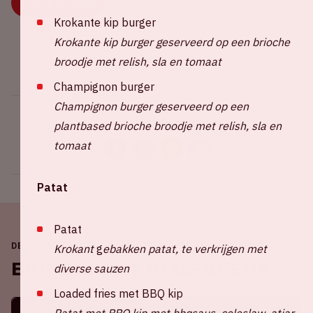
SAMEN RIJDEN
Krokante kip burger
Krokante kip burger geserveerd op een brioche
broodje met relish, sla en tomaat
Champignon burger
Champignon burger geserveerd op een
Deel dit evenement
plantbased brioche broodje met relish, sla en
tomaat
Patat
Patat
DE JOHAN CRUIJFF ARENA IS ALTIJD IN BEWEGING
Krokant
g
ebakken patat, te verkrijgen met
Binnenkort in de ArenA
diverse sauzen
Loaded fries met BBQ kip
Patat met BBQ kip met bbqsaus, coleslaw, atjar,