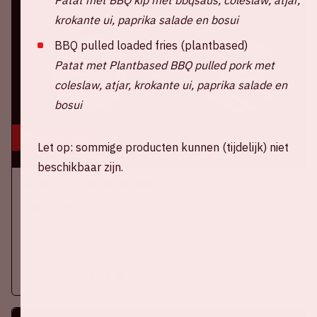
krokante ui, paprika salade en bosui
BBQ pulled loaded fries (plantbased)
Patat met Plantbased BBQ pulled pork met
coleslaw, atjar, krokante ui, paprika salade en
bosui
16 aug, '26
Let op: sommige producten kunnen (tijdelijk) niet
beschikbaar zijn.
Ajax - SC Heerenveen
EREDIVISIE
Op zondag 16 augustus 2026 speelt Ajax in de Johan Cruijff
ArenA tegen SC Heerenveen
Meer informatie