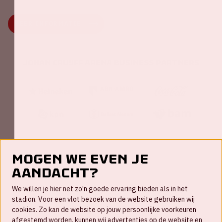
MEER INFORMATIE
Johan Cruijff ArenA Business Partners
Mogen we even je
aandacht?
Contact
We willen je hier net zo'n goede ervaring bieden als in het
FAQ
stadion. Voor een vlot bezoek van de website gebruiken wij
cookies. Zo kan de website op jouw persoonlijke voorkeuren
Werken bij
afgestemd worden, kunnen wij advertenties op de website en