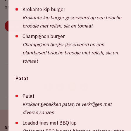
onderstaande knop.
Krokante kip burger
Krokante kip burger geserveerd op een brioche
broodje met relish, sla en tomaat
DEEL OF KIES JE RIT
Champignon burger
Champignon burger geserveerd op een
plantbased brioche broodje met relish, sla en
tomaat
Deel dit evenement
Patat
Patat
Krokant
g
ebakken patat, te verkrijgen met
diverse sauzen
Loaded fries met BBQ kip
DE JOHAN CRUIJFF ARENA IS ALTIJD IN BEWEGING
Patat met BBQ kip met bbqsaus, coleslaw, atjar,