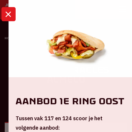
HOME
KALENDER
AJAX - HERACLES ALMELO
Ajax
Ajax - Heracles
Almelo
Zondag 24 augustus
Aanbod 1e ring Oost
ALGEMEEN
BEZOEKERSINFORMATIE
Tussen vak 117 en 124 scoor je het
volgende aanbod: