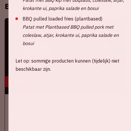
Binnenkort in de ArenA
krokante ui, paprika salade en bosui
BBQ pulled loaded fries (plantbased)
Patat met Plantbased BBQ pulled pork met
coleslaw, atjar, krokante ui, paprika salade en
bosui
Let op: sommige producten kunnen (tijdelijk) niet
beschikbaar zijn.
16 aug, '26
Ajax - SC Heerenveen
EREDIVISIE
Op zondag 16 augustus 2026 speelt Ajax in de Johan Cruijff
ArenA tegen SC Heerenveen