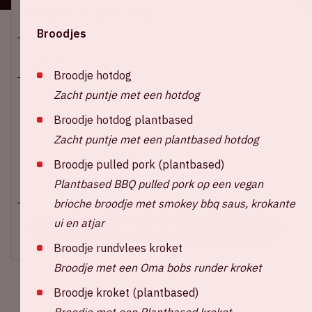
Locatie en tijd
Broodjes
Zo 24 augustus 2025
Broodje hotdog
Zacht puntje met een hotdog
Johan Cruijff ArenA
Broodje hotdog plantbased
Stadion open: 15:15 uur
Zacht puntje met een plantbased hotdog
Start wedstrijd: 16:45 uur
Einde wedstrijd: 18:30 uur
Broodje pulled pork (plantbased)
+ Voeg toe aan agenda
Plantbased BBQ pulled pork op een vegan
brioche broodje met smokey bbq saus, krokante
ui en atjar
KOOP TICKETS
Broodje rundvlees kroket
Broodje met een Oma bobs runder kroket
Broodje kroket (plantbased)
Broodje met een Plantbased kroket