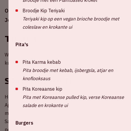
Op zondag 24 augustus 2025 speelt Ajax in de
Broodje Kip Teriyaki
Teriyaki kip op een vegan brioche broodje met
Johan Cruijff ArenA tegen Heracles Almelo.
coleslaw en krokante ui
Tickets
Pita's
Wil je aanwezig zijn bij een thuiswedstrijd van Ajax? Je
Pita Karma kebab
kunt je tickets bestellen via
de website van Ajax
.
Pita broodje met kebab, ijsbergsla, atjar en
knoflooksaus
Samenrijden
Pita Koreaanse kip
Help mee met het reduceren van CO2-uitstoot rondom
Pita met Koreaanse pulled kip, verse Koreaanse
Ajax - Heracles Almelo! Deel nu jouw lege autostoel(en)
salade en krokante ui
met andere fans of kies een rit uit om mee te rijden.
Samen rijden is veel gezelliger, beter voor je
Burgers
portemonnee én natuurlijk het milieu. Druk snel op