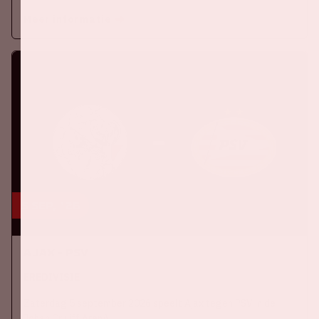
Meer informatie
5 sep, '26
Ajax - PSV
EREDIVISIE
Zaterdag 5 september 2026 speelt Ajax tegen PSV in de
Johan Cruijff ArenA.