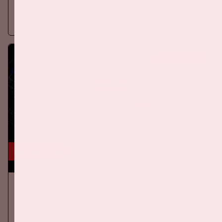
elftal tegen Duitsland in de Johan Cruijff ArenA.
Meer informatie
KOOP TICKETS
24 okt, '26
AMF 2026
DANCE
Op zaterdag 24 oktober 2026 komt AMF terug naar de Johan