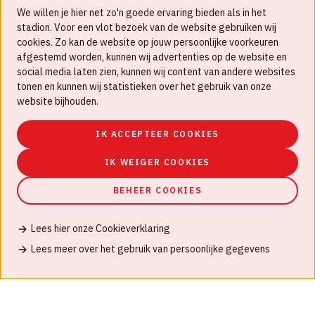
We willen je hier net zo'n goede ervaring bieden als in het
FAQ
stadion. Voor een vlot bezoek van de website gebruiken wij
cookies. Zo kan de website op jouw persoonlijke voorkeuren
Werken bij
afgestemd worden, kunnen wij advertenties op de website en
social media laten zien, kunnen wij content van andere websites
Disclaimer
tonen en kunnen wij statistieken over het gebruik van onze
Cookies
website bijhouden.
Huisregels
IK ACCEPTEER COOKIES
Privacyverklaring
IK WEIGER COOKIES
BEHEER COOKIES
Lees hier onze Cookieverklaring
© Johan Cruijff ArenA 2026
Lees meer over het gebruik van persoonlijke gegevens