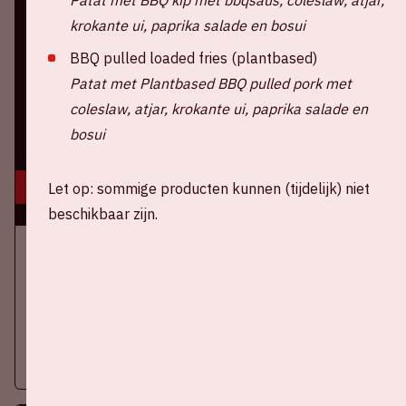
krokante ui, paprika salade en bosui
BBQ pulled loaded fries (plantbased)
Patat met Plantbased BBQ pulled pork met
coleslaw, atjar, krokante ui, paprika salade en
bosui
16 aug, '26
Let op: sommige producten kunnen (tijdelijk) niet
beschikbaar zijn.
Ajax - SC Heerenveen
EREDIVISIE
Op zondag 16 augustus 2026 speelt Ajax in de Johan Cruijff
ArenA tegen SC Heerenveen
Meer informatie