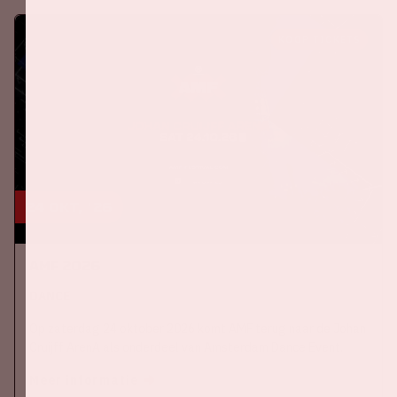
KOOP TICKETS
24 okt, '26
AMF 2026
DANCE
Op zaterdag 24 oktober 2026 komt AMF terug naar de Johan
Cruijff ArenA als onderdeel van Amsterdam Dance Event.
Meer informatie