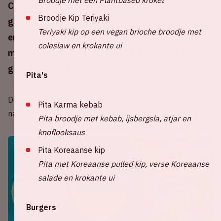
Cruijff ArenA is tijdens UEFA EURO 2020
Broodje Kip Teriyaki
gastheer van drie groepswedstrijden (13,17,21
Teriyaki kip op een vegan brioche broodje met
en 26 juni 2021) waarbij Nederland zich samen
coleslaw en krokante ui
met Oekraïne, Oostenrijk en Noord-Macedonië in
groep C heeft geplaatst.
Pita's
De UEFA heeft besloten om EURO 2020 te verplaatsen
Pita Karma kebab
naar zomer 2021 in verband met COVID-19.
Pita broodje met kebab, ijsbergsla, atjar en
knoflooksaus
Pita Koreaanse kip
Pita met Koreaanse pulled kip, verse Koreaanse
salade en krokante ui
Burgers