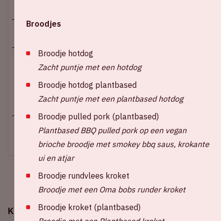
Locatie en tijd
Broodjes
Zo 13 juni 2021
Broodje hotdog
Johan Cruijff ArenA
Zacht puntje met een hotdog
Aftrap wedstrijd: 21.00 uur
Broodje hotdog plantbased
Zacht puntje met een plantbased hotdog
+ Voeg toe aan agenda
Broodje pulled pork (plantbased)
Plantbased BBQ pulled pork op een vegan
UITVERKOCHT
brioche broodje met smokey bbq saus, krokante
ui en atjar
Broodje rundvlees kroket
Broodje met een Oma bobs runder kroket
Broodje kroket (plantbased)
Kom jij onze leeuwen aanmoedigen? 🧡 De Johan
Broodje met een Plantbased kroket