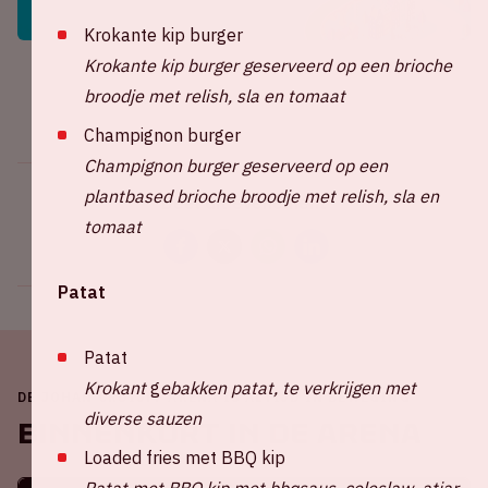
Krokante kip burger
Krokante kip burger geserveerd op een brioche
broodje met relish, sla en tomaat
Champignon burger
Champignon burger geserveerd op een
plantbased brioche broodje met relish, sla en
Deel dit evenement
tomaat
Patat
Patat
Krokant
g
ebakken patat, te verkrijgen met
DE JOHAN CRUIJFF ARENA IS ALTIJD IN BEWEGING
diverse sauzen
Binnenkort in de ArenA
Loaded fries met BBQ kip
Patat met BBQ kip met bbqsaus, coleslaw, atjar,