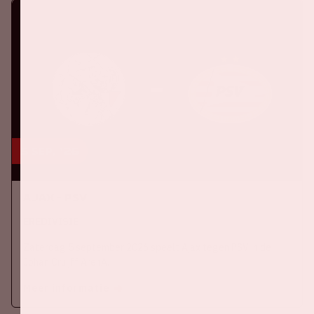
5 sep, '26
Ajax - PSV
EREDIVISIE
Zaterdag 5 september 2026 speelt Ajax tegen PSV in de
Johan Cruijff ArenA.
Meer informatie