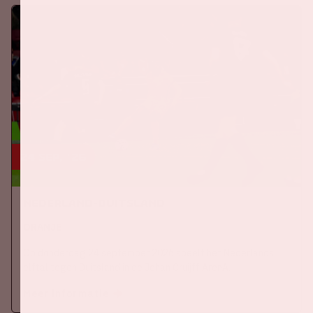
24 sep, '26
Nederland-Duitsland
ORANJE
Op donderdag 24 september 2026 speelt het Nederlands
elftal tegen Duitsland in de Johan Cruijff ArenA.
Meer informatie