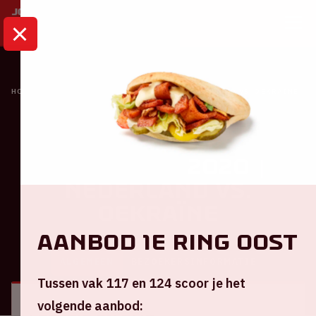
HOME
KALENDER
UEFA EURO 2020 | NEDERLAND VS. OEKRAÏNE
Oranje
UEFA EURO 2020 |
Nederland VS.
Oekraïne
Aanbod 1e ring Oost
ALGEMEEN
BEZOEKERSINFORMATIE
Tussen vak 117 en 124 scoor je het
volgende aanbod: