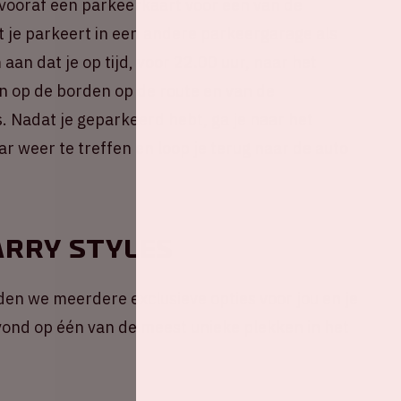
 vooraf een parkeerkaart voor een van de
 je parkeert in een andere parkeergarage als
an dat je op tijd, voor 22.00 uur, naar het
n op de borden op de route en van de
. Nadat je geparkeerd hebt, ga je naar het
r weer te treffen en loop je terug naar de auto
rry Styles
den we meerdere exclusieve opties voor jou en je
vond op één van de meest unieke plekken in het