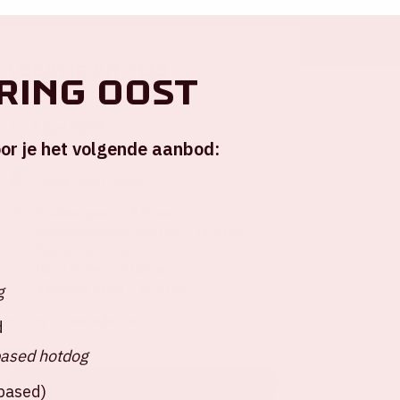
Locatie en tijd
ring Oost
Zo 4 juni 2023
or je het volgende aanbod:
Johan Cruijff ArenA
Stadion open – 18.00 uur
Voorprogramma: Wet Leg – 19.30 uur
Pauze – 20.10 uur
Harry Styles – 20.45 uur
Verwacht einde – 22.30 uur
g
+ Voeg toe aan agenda
d
based hotdog
KOOP TICKETS
tbased)