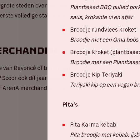
 grote steden over de hele wereld. Het Europese
Plantbased BBQ pulled pork
erste volledige stadiontour in Europa. Het
saus, krokante ui en atjar
Broodje rundvlees kroket
Broodje met een Oma bobs 
erchandise
Broodje kroket (plantbase
Broodje met een Plantbased
se van Beyoncé of ben jij aan het ‘Daydreaming’
Broodje Kip Teriyaki
 Scoor ook dit jaar weer de tofste items van
Teriyaki kip op een vegan b
jff ArenA merchandise shop.
Pita's
Pita Karma kebab
Pita broodje met kebab, ijsb