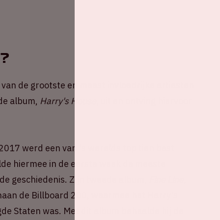
s?
n van de grootste en meest invloedrijke artiesten
rde album,
Harry's House
, uit en ontving hiervoor
t 2017 werd een van 's werelds top tien best
lde hiermee in de eerste week de meeste
 de geschiedenis. Zijn tweede album,
Fine Line
,
enaan de Billboard 200, waarmee het Harry's
e Staten was. Met dit album behaalde hij de