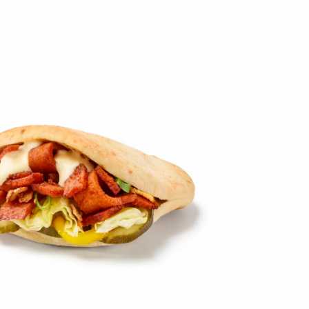
on
Contact
Inloggen ArenA portaal
ZOEKEN
OVER ONS
 Tour