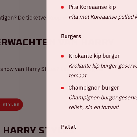
Pita Koreaanse kip
Pita met Koreaanse pulled k
chtigen? De ticketverkoop verloopt via
Mojo
.
Burgers
verwachten van Harry
Krokante kip burger
Krokante kip burger geserve
show van Harry Styles? Lees ons blog via
tomaat
Champignon burger
Champignon burger geserve
Y STYLES
relish, sla en tomaat
Patat
 Harry Styles