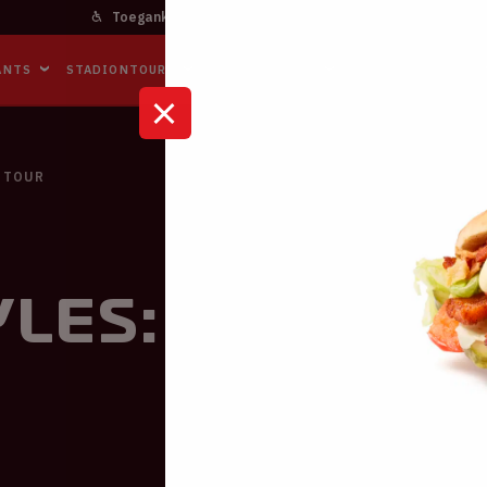
Toegankelijkheid
Bereikbaarheid
In het stadi
ANTS
STADIONTOURS
NAAR DE ARENA
BUSINESS EVENTS
 TOUR
les: Love On