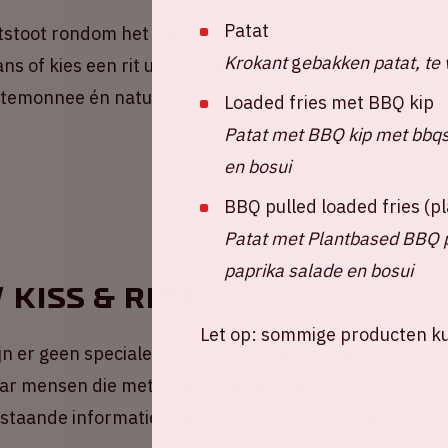
Patat
stoot rondom het Harry Styles concert 💚 Deel
Krokant
g
ebakken patat, te 
ns of kies een rit uit om mee te rijden. Samen
portemonnee én natuurlijk het milieu. Druk snel op
Loaded fries met BBQ kip
Patat met BBQ kip met bbqsa
en bosui
BBQ pulled loaded fries (
Patat met Plantbased BBQ pu
paprika salade en bosui
 Kiss & Ride
Let op: sommige producten kun
n er geen speciale Kiss & Ride-locaties. Wel is er
ar mensen die met de auto reizen, bezoekers
taande informatie goed door als je iemand wil