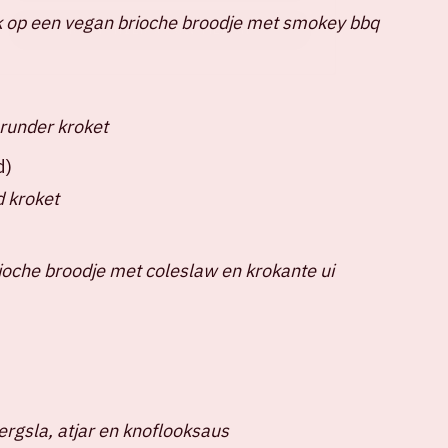
 op een vegan brioche broodje met smokey bbq
KOOP HIER JOUW MERCH
runder kroket
d)
 kroket
rioche broodje met coleslaw en krokante ui
ergsla, atjar en knoflooksaus