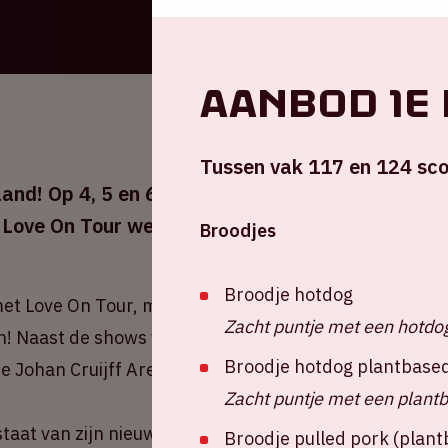
Aanbod 1e 
Tussen vak 117 en 124 sco
and! Op 4, 5 en 6 juni 2023 komt de zanger
n Love On Tour wereldtournee.
Broodjes
Broodje hotdog
met Love On Tour, maar dat weerhoudt hem er
Zacht puntje met een hotdo
n! Naast de shows van 5 en 6 juni 2023, komt de
Broodje hotdog plantbase
e Johan Cruijff ArenA.
Zacht puntje met een plant
 staat van zijn nieuwe album
Harry's House,
geeft
Broodje pulled pork (plan