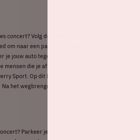
es concert? Volg de aanwijzingen van de
ed om naar een parkeergarage te rijden die
 je jouw auto tegen het uurtarief. Loop nadat je
 mensen die je afzet naar het Meeting Point op
rry Sport. Op dit Meeting Point spreek je ook
. Na het wegbrengen vertrek je weer uit de
oncert? Parkeer je auto in één van de