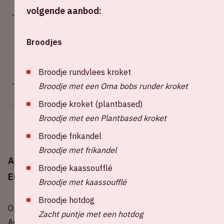
Do 8 april 2021
volgende aanbod:
Johan Cruijff ArenA
Broodjes
Aanvang wedstrijd: 21.00 uur
+ Voeg toe aan agenda
Broodje rundvlees kroket
Broodje met een Oma bobs runder kroket
Broodje kroket (plantbased)
Broodje met een Plantbased kroket
Broodje frikandel
Broodje met frikandel
Ajax neemt het in de kwartfinale van de UEFA
Broodje kaassoufflé
Europa League op tegen het Italiaanse AS Roma.
Broodje met kaassoufflé
Broodje hotdog
Op donderdag 8 april speelt Ajax in de Johan Cruijff
Zacht puntje met een hotdog
ArenA de eerste wedstrijd thuis. Een week later volgt de