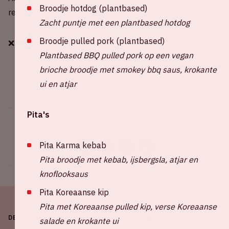
Broodje hotdog (plantbased)
return. Beide wedstrijden beginnen om 21:00 uur.
Zacht puntje met een plantbased hotdog
Broodje pulled pork (plantbased)
❌❌❌
Plantbased BBQ pulled pork op een vegan
brioche broodje met smokey bbq saus, krokante
ui en atjar
Pita's
Deel dit evenement
Pita Karma kebab
Pita broodje met kebab, ijsbergsla, atjar en
knoflooksaus
Pita Koreaanse kip
Pita met Koreaanse pulled kip, verse Koreaanse
DE JOHAN CRUIJFF ARENA IS ALTIJD IN BEWEGING
salade en krokante ui