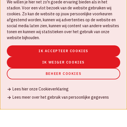
We willen je hier net zo'n goede ervaring bieden als in het
FAQ
stadion. Voor een vlot bezoek van de website gebruiken wij
cookies. Zo kan de website op jouw persoonlijke voorkeuren
Werken bij
afgestemd worden, kunnen wij advertenties op de website en
social media laten zien, kunnen wij content van andere websites
Disclaimer
tonen en kunnen wij statistieken over het gebruik van onze
Cookies
website bijhouden.
Huisregels
IK ACCEPTEER COOKIES
Privacyverklaring
IK WEIGER COOKIES
BEHEER COOKIES
Lees hier onze Cookieverklaring
© Johan Cruijff ArenA 2026
Lees meer over het gebruik van persoonlijke gegevens