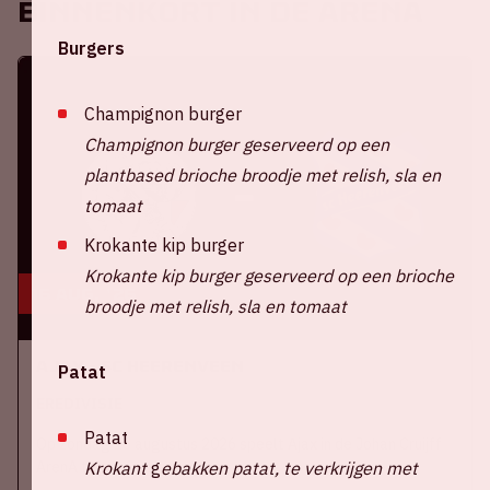
Binnenkort in de ArenA
Burgers
Champignon burger
Champignon burger geserveerd op een
plantbased brioche broodje met relish, sla en
tomaat
Krokante kip burger
Krokante kip burger geserveerd op een brioche
16 aug, '26
broodje met relish, sla en tomaat
Ajax - SC Heerenveen
Patat
EREDIVISIE
Patat
Op zondag 16 augustus 2026 speelt Ajax in de Johan Cruijff
ArenA tegen SC Heerenveen
Krokant
g
ebakken patat, te verkrijgen met