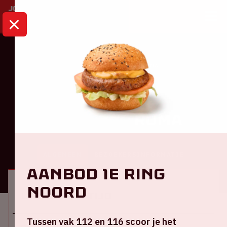
HOME
KALENDER
AJAX – AS ROMA
Europa League
Ajax – AS Roma
ALGEMEEN
BEZOEKERSINFORMATIE
Aanbod 1e ring
Noord
Locatie en tijd
Tussen vak 112 en 116 scoor je het