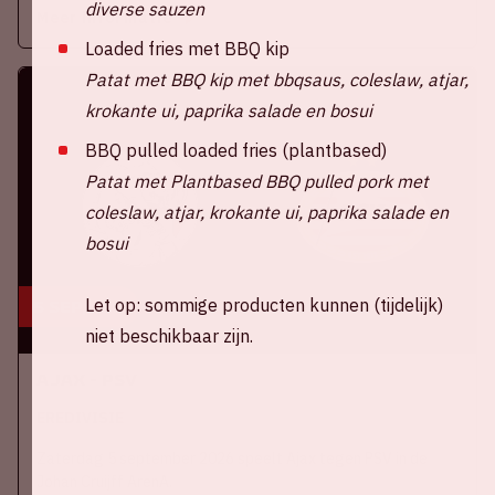
diverse sauzen
Meer informatie
Loaded fries met BBQ kip
Patat met BBQ kip met bbqsaus, coleslaw, atjar,
krokante ui, paprika salade en bosui
BBQ pulled loaded fries (plantbased)
Patat met Plantbased BBQ pulled pork met
coleslaw, atjar, krokante ui, paprika salade en
bosui
Let op: sommige producten kunnen (tijdelijk)
5 sep, '26
niet beschikbaar zijn.
Ajax - PSV
EREDIVISIE
Zaterdag 5 september 2026 speelt Ajax tegen PSV in de
Johan Cruijff ArenA.