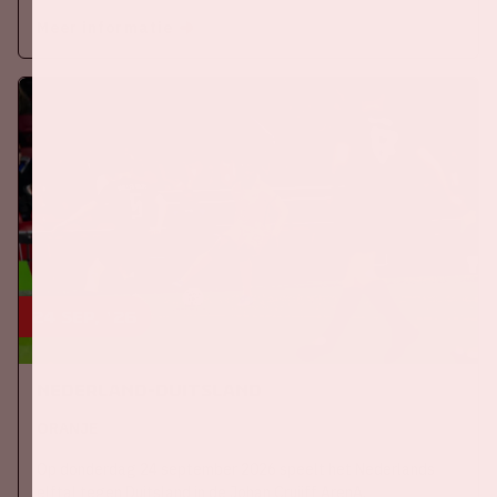
Meer informatie
24 sep, '26
Nederland-Duitsland
ORANJE
Op donderdag 24 september 2026 speelt het Nederlands
elftal tegen Duitsland in de Johan Cruijff ArenA.