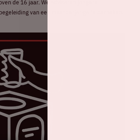
oven de 16 jaar. We adviseren jongere
egeleiding van een meerderjarige te bezoeken.