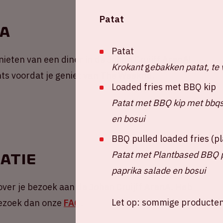
Patat
nA
Patat
ieten van een diner in de Johan Cruijff ArenA!
Krokant
g
ebakken patat, te 
nts voordat je geniet van The Weeknd.
Loaded fries met BBQ kip
Patat met BBQ kip met bbqsa
en bosui
BBQ pulled loaded fries (
Patat met Plantbased BBQ pu
atie
paprika salade en bosui
over je bezoek aan de Johan Cruijff ArenA. Heb
Let op: sommige producten 
 Bezoek dan onze
FAQ
.