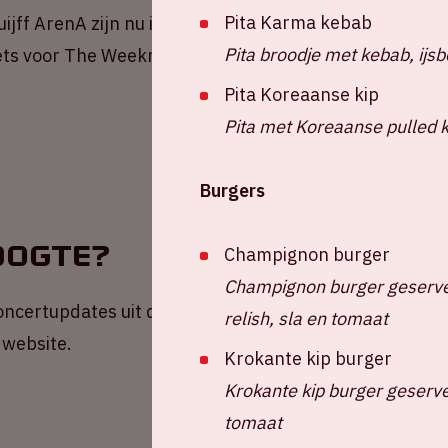
Pita Karma kebab
jff ArenA zijn nu in de verkoop via
Pita broodje met kebab, ijsb
ets voor The Weeknd, kun je terecht bij
Pita Koreaanse kip
Pita met Koreaanse pulled k
Burgers
oogte?
Champignon burger
Champignon burger geserve
 concertupdates uit de ArenA! Mis niks en meld je
relish, sla en tomaat
 website.
Krokante kip burger
Krokante kip burger geserve
tomaat