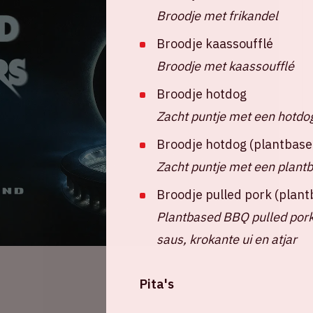
Broodje met frikandel
Broodje kaassoufflé
Broodje met kaassoufflé
Broodje hotdog
Zacht puntje met een hotdo
Broodje hotdog (plantbase
Zacht puntje met een plant
Broodje pulled pork (plan
Plantbased BBQ pulled pork
saus, krokante ui en atjar
Pita's