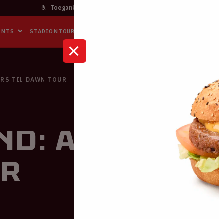
Toegankelijkheid
Bereikbaarheid
In het stadi
ANTS
STADIONTOURS
NAAR DE ARENA
BUSINESS EVENTS
URS TIL DAWN TOUR
d: After Hou
r