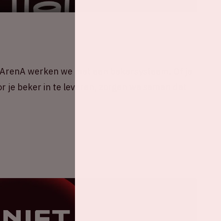
 ArenA werken we met een bekersysteem. Of je
oor je beker in te leveren, zorgen we samen dat