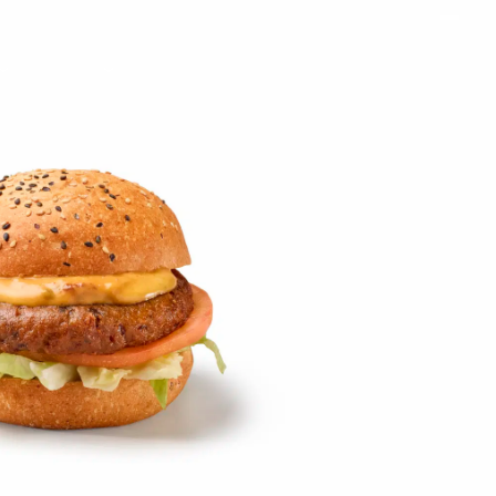
on
Contact
Inloggen ArenA portaal
ZOEKEN
OVER ONS
rs Til