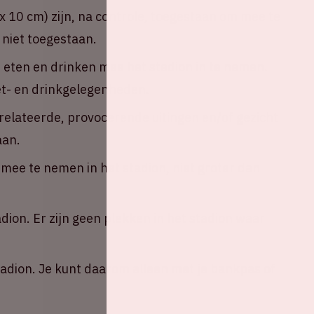
 10 cm) zijn, na controle, toegestaan om mee te
 niet toegestaan.
n eten en drinken mee het stadion in te nemen.
eet- en drinkgelegenheden.
erelateerde, provocerende uitingen en/of gezicht
aan.
ee te nemen in het stadion, niet groter dan
adion. Er zijn geen plekken in het stadion waar
tadion. Je kunt daarom alleen met je bankpas of