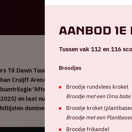
Aanbod 1e
Tussen vak 112 en 116 sco
Broodjes
rs Til Dawn Tour terug naar Nederland. Op
ohan Cruijff ArenA. De After Hours Til Dawn
Broodje rundvlees kroket
bumtrilogie 'After Hours' (2020), 'Dawn
Broodje met een Oma bobs 
2025) en laat nummers horen die zijn
itlijsten domineren.
Broodje kroket (plantbase
Broodje met een Plantbased
Broodje frikandel