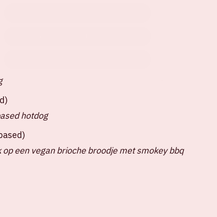
KOOP TICKETS
BLIJF OP DE HOOGTE
BOEK EEN DINER VOORAF
g
d)
based hotdog
tbased)
 op een vegan brioche broodje met smokey bbq