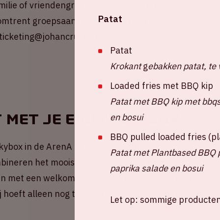
amilie of vriendengroep naar Nederland -
Patat
 omtrent groepsaanvragen van 10 tot 70
ticketing@johancruijffarena.nl.
Patat
Krokant
g
ebakken patat, te 
Loaded fries met BBQ kip
Patat met BBQ kip met bbqsa
t met je eigen skybox
en bosui
BBQ pulled loaded fries (
kybox in de ArenA beleef je het vanaf
Patat met Plantbased BBQ pu
ineren het mooiste uitzicht met de beste
paprika salade en bosui
en met een welkomstcocktail, luxe hapjes en een
j hoeft alleen nog te genieten van het spektakel
Let op: sommige producten 