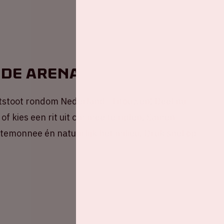
 de ArenA
tstoot rondom Nederland - Litouwen! Deel nu
of kies een rit uit om mee te rijden. Samen
portemonnee én natuurlijk het milieu. Druk snel op