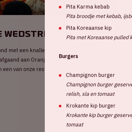
Pita Karma kebab
Pita broodje met kebab, ijsb
Pita Koreaanse kip
e wedstrijden
Pita met Koreaanse pulled k
nd met een knaller van start te laten gaan.
Burgers
afgaand aan Oranje wedstrijden van een
in een van onze restaurants.
Champignon burger
Champignon burger geserve
relish, sla en tomaat
Krokante kip burger
Krokante kip burger geserve
tomaat