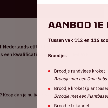
Aanbod 1e
Tussen vak 112 en 116 sco
Nederlands elftal tegen Litouwen in de
is een kwalificatiewedstrijd voor het WK
Broodjes
Broodje rundvlees kroket
Broodje met een Oma bobs 
Broodje kroket (plantbase
? Koop dan je nu tickets voor Nederland -
Broodje met een Plantbased
Broodje frikandel