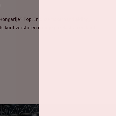
g
 Hongarije? Top! In onze tickethandleiding
kets kunt versturen naar je gezelschap en kunt