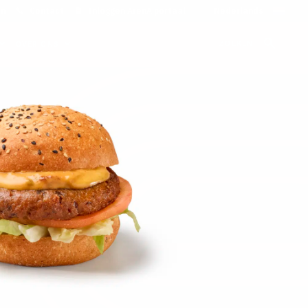
on
Contact
Inloggen ArenA portaal
ZOEKEN
OVER ONS