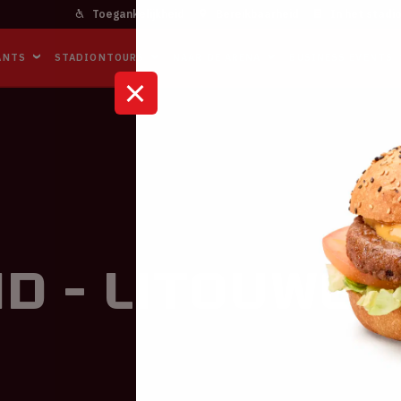
Toegankelijkheid
Bereikbaarheid
In het stadi
ANTS
STADIONTOURS
NAAR DE ARENA
BUSINESS EVENTS
d - Litouwen