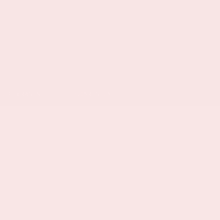
ELDE VRAGEN
HUISREGELS