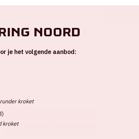
Locatie en tijd
 ring Noord
Ma 17 november 2025
or je het volgende aanbod:
Johan Cruijff ArenA
Start wedstrijd: 20:45 uur
Einde wedstrijd: 22:30 uur
+ Voeg toe aan agenda
runder kroket
d)
KOOP TICKETS
 kroket
BOEK EEN DINER VOORAF