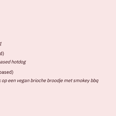
g
d)
based hotdog
tbased)
 op een vegan brioche broodje met smokey bbq