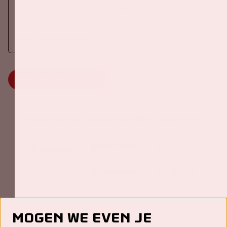
Op zaterdag 24 oktober 2026 komt AMF terug naar de Johan
Cruijff ArenA als onderdeel van Amsterdam Dance Event.
Meer informatie
MEER INFORMATIE
Johan Cruijff ArenA Business Partners
Mogen we even je