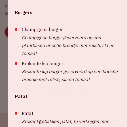
portemonnee én natuurlijk het milieu. Druk snel op
Burgers
onderstaande knop.
Champignon burger
DEEL OF KIES EEN RIT
Champignon burger geserveerd op een
plantbased brioche broodje met relish, sla en
tomaat
Krokante kip burger
Krokante kip burger geserveerd op een brioche
broodje met relish, sla en tomaat
Deel dit evenement
Patat
Patat
Krokant
g
ebakken patat, te verkrijgen met