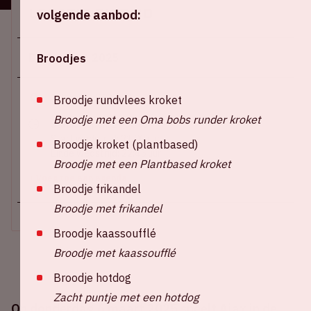
Locatie en tijd
volgende aanbod:
Do 6 maart 2025
Broodjes
Johan Cruijff ArenA
Broodje rundvlees kroket
Broodje met een Oma bobs runder kroket
Stadion open: 19:30 uur
Start wedstrijd: 21:00 uur
Broodje kroket (plantbased)
Einde wedstrijd: 22:45 uur
Broodje met een Plantbased kroket
+ Voeg toe aan agenda
Broodje frikandel
Broodje met frikandel
Broodje kaassoufflé
Broodje met kaassoufflé
Broodje hotdog
Zacht puntje met een hotdog
Op donderdag 6 maart 2025 speelt Ajax in de