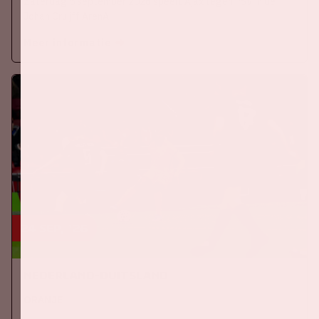
Zaterdag 5 september 2026 speelt Ajax tegen PSV in de
Johan Cruijff ArenA.
Meer informatie
24 sep, '26
Nederland-Duitsland
ORANJE