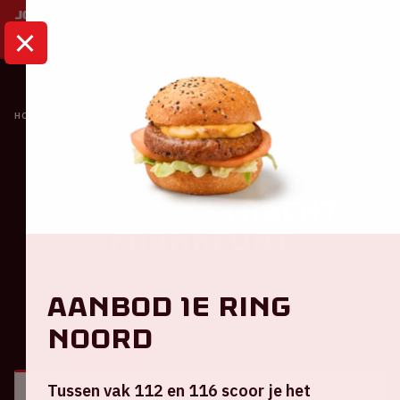
HOME
KALENDER
AJAX - EINTRACHT FRANKFURT
Ajax
Ajax - Eintracht
Frankfurt
Donderdag 6 maart 2025
Aanbod 1e ring
Noord
ALGEMEEN
BEZOEKERSINFORMATIE
Tussen vak 112 en 116 scoor je het