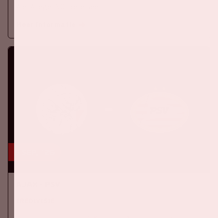
ArenA tegen SC Heerenveen
Meer informatie
5 sep, '26
Ajax - PSV
EREDIVISIE