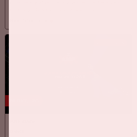
Op donderdag 24 september 2026 speelt het Nederlands
elftal tegen Duitsland in de Johan Cruijff ArenA.
Meer informatie
KOOP TICKETS
24 okt, '26
AMF 2026
DANCE