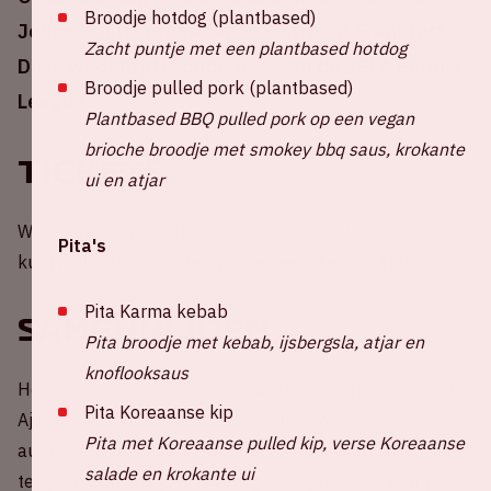
Broodje hotdog (plantbased)
Johan Cruijff ArenA tegen Eintracht Frankfurt.
Zacht puntje met een plantbased hotdog
Deze wedstrijd is onderdeel van de UEFA Europa
Broodje pulled pork (plantbased)
League.
Plantbased BBQ pulled pork op een vegan
brioche broodje met smokey bbq saus, krokante
Tickets
ui en atjar
Wil je aanwezig zijn bij een thuiswedstrijd van Ajax? Je
Pita's
kunt je tickets bestellen via
de website van Ajax
.
Pita Karma kebab
Samenrijden
Pita broodje met kebab, ijsbergsla, atjar en
knoflooksaus
Help mee met het reduceren van CO2-uitstoot rondom
Pita Koreaanse kip
Ajax - Eintracht Frankfurt! Deel nu jouw lege
Pita met Koreaanse pulled kip, verse Koreaanse
autostoel(en) met andere fans of kies een rit uit om mee
salade en krokante ui
te rijden. Samen rijden is veel gezelliger, beter voor je