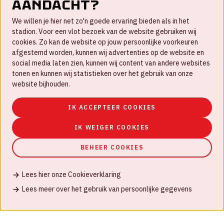
aandacht?
Contact
We willen je hier net zo'n goede ervaring bieden als in het
FAQ
stadion. Voor een vlot bezoek van de website gebruiken wij
cookies. Zo kan de website op jouw persoonlijke voorkeuren
Werken bij
afgestemd worden, kunnen wij advertenties op de website en
social media laten zien, kunnen wij content van andere websites
Disclaimer
tonen en kunnen wij statistieken over het gebruik van onze
Cookies
website bijhouden.
Huisregels
IK ACCEPTEER COOKIES
Privacyverklaring
IK WEIGER COOKIES
BEHEER COOKIES
Lees hier onze Cookieverklaring
© Johan Cruijff ArenA 2026
Lees meer over het gebruik van persoonlijke gegevens