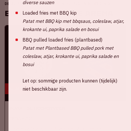
diverse sauzen
DE JOHAN CRUIJFF ARENA IS ALTIJD IN BEWEGING
Binnenkort in de ArenA
Loaded fries met BBQ kip
Patat met BBQ kip met bbqsaus, coleslaw, atjar,
krokante ui, paprika salade en bosui
BBQ pulled loaded fries (plantbased)
Patat met Plantbased BBQ pulled pork met
coleslaw, atjar, krokante ui, paprika salade en
bosui
Let op: sommige producten kunnen (tijdelijk)
16 aug, '26
niet beschikbaar zijn.
Ajax - SC Heerenveen
EREDIVISIE
Op zondag 16 augustus 2026 speelt Ajax in de Johan Cruijff