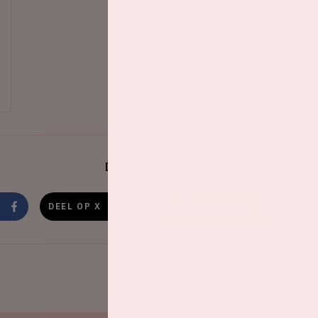
Deel dit evenement
DEEL OP X
DEEL OP WHATSAPP
D