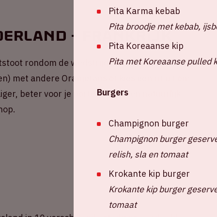
Pita Karma kebab
Pita broodje met kebab, ijsb
derland - Frankrijk
Pita Koreaanse kip
Pita met Koreaanse pulled k
tstoot rondom de wedstrijd Nederland -
en) met andere Oranjefans of kies een rit uit om
Burgers
liger, beter voor je portemonnee én natuurlijk
nop.
Champignon burger
Champignon burger geserve
relish, sla en tomaat
Krokante kip burger
Krokante kip burger geserve
tomaat