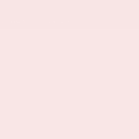
ELDE VRAGEN
HUISREGELS