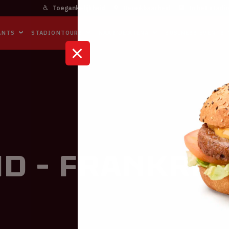
Toegankelijkheid
Bereikbaarheid
In het stadi
ANTS
STADIONTOURS
NAAR DE ARENA
BUSINESS EVENTS
K
d - Frankrij