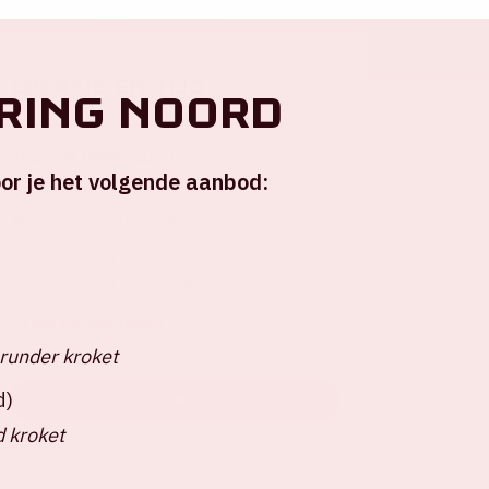
Locatie en tijd
 ring Noord
Vr 13 oktober 2023
or je het volgende aanbod:
Johan Cruijff ArenA
18.45 uur | stadion open
20.45 uur | start wedstrijd
+ Voeg toe aan agenda
runder kroket
d)
KOOP JE ORANJE TICKETS
 kroket