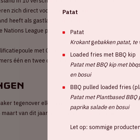
sland in 10 verschillende stadions, verdeeld
ren zich direct voor het eindtoernooi via de
Patat
land heeft als gastland automatisch een ticket en
e Nations League play-offs.
Patat
Krokant
g
ebakken patat, te 
lificatiepoule met Griekenland, Ierland en
Loaded fries met BBQ kip
mers één en twee direct door.
Patat met BBQ kip met bbqsa
en bosui
ngen
BBQ pulled loaded fries (
Patat met Plantbased BBQ pu
aker tegenover elkaar in diverse competities.
paprika salade en bosui
maart van dit jaar. De wedstrijd ging toen, in
Let op: sommige producten 