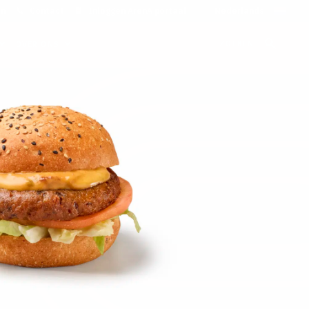
on
Contact
Inloggen ArenA portaal
ZOEKEN
OVER ONS
k