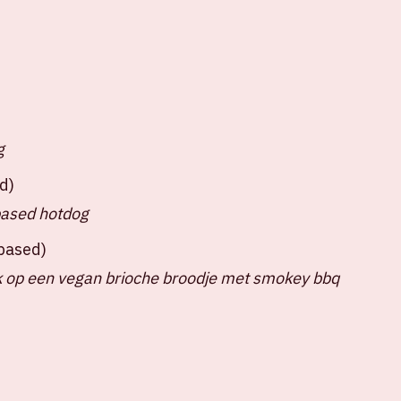
g
d)
based hotdog
tbased)
 op een vegan brioche broodje met smokey bbq