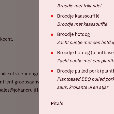
Broodje met frikandel
Broodje kaassoufflé
Broodje met kaassoufflé
Broodje hotdog
rkocht.
Zacht puntje met een hotdo
Broodje hotdog (plantbase
Zacht puntje met een plant
Broodje pulled pork (plan
amilie of vriendengroep naar Nederland -
Plantbased BBQ pulled pork
 omtrent groepsaanvragen van 10 tot 70
saus, krokante ui en atjar
ales@johancruijffarena.nl
Pita's