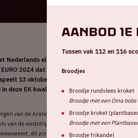
Aanbod 1e
Tussen vak 112 en 116 sco
t Nederlands elftal tegen Frankrijk. Dit is
 EURO 2024 dat van 14 juni tot 14 juli 2024
Broodjes
 speelt 13 oktober de tweede
 in deze EK kwalificatie.
Broodje rundvlees kroket
Broodje met een Oma bobs 
Broodje kroket (plantbase
angen van de ArenA. Zorg daarom dat je
uiterlijk
Broodje met een Plantbased
ets van de wedstrijd te hoeven missen. Zorg
nt meeneemt, dit zorgt voor een betere
Broodje frikandel