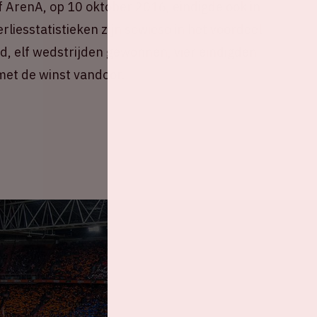
f ArenA, op 10 oktober 2016, eindigde ook in
erliesstatistieken zijn sowieso in het voordeel
d, elf wedstrijden gewonnen, vier eindigden
 met de winst vandoor.