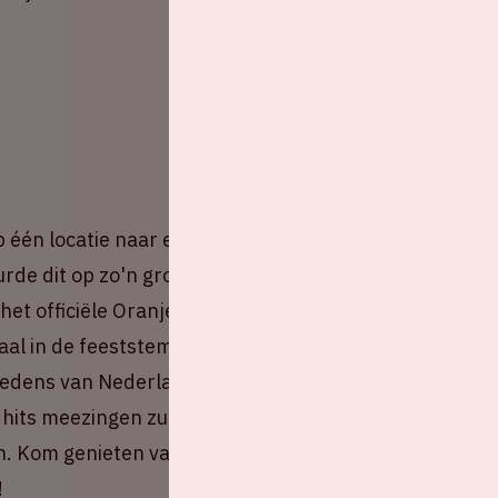
één locatie naar een wedstrijd van het
rde dit op zo'n grote schaal. De Johan Cruijff
 het officiële Oranjefanevent van de KNVB in
al in de feeststemming te brengen zijn er
redens van Nederlandse topartiesten. Met
 hits meezingen zullen de spelers van het
n. Kom genieten van het voetbal, live
!