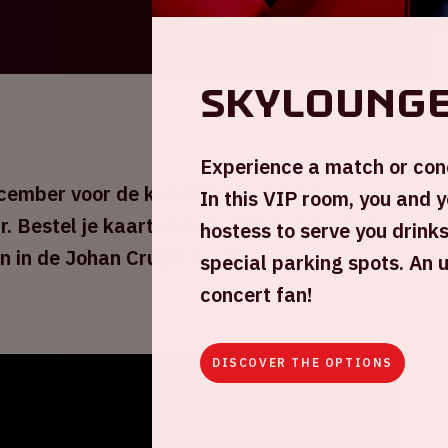
skyloung
Experience a match or conc
ecember voor de kwartfinale van het
In this VIP room, you and y
r. Bestel je kaarten nu en kijk samen met
hostess to serve you drinks
 in de Johan Cruijff ArenA naar de
special parking spots. An 
concert fan!
DISCOVER THE OPTIONS