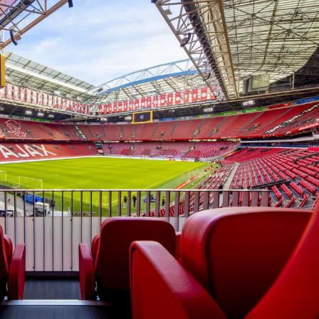
In the ArenA
Contact
ArenA Portal
SEARCH
rtfinale