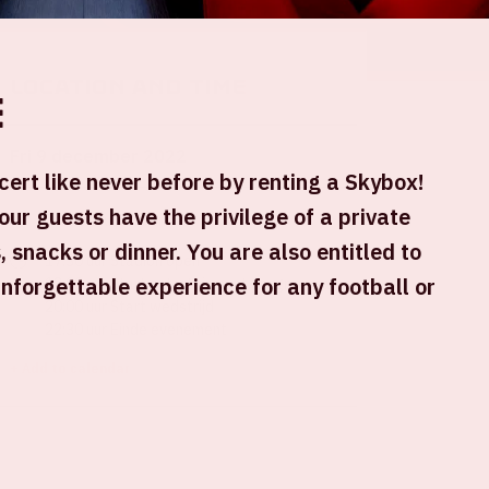
Location and time
e
Fri 9 december 2022
ert like never before by renting a Skybox!
our guests have the privilege of a private
Johan Cruijff ArenA
, snacks or dinner. You are also entitled to
17:30 uur Stadion open
unforgettable experience for any football or
18:00 uur Start entertainment programma
20:00 uur Start wedstrijd
22:30 uur Einde evenement
+ Add to calendar