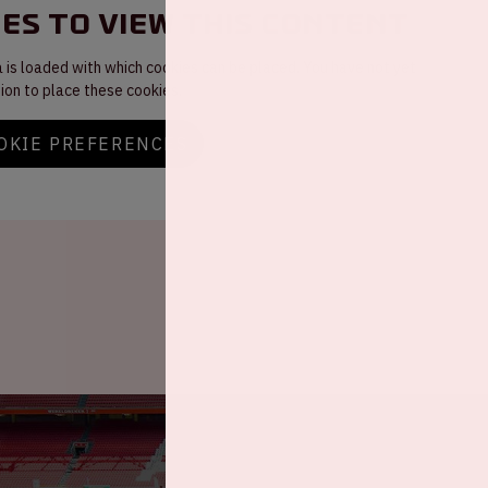
es to view this content
a is loaded with which cookies can be placed. You have not yet
ion to place these cookies.
OKIE PREFERENCES